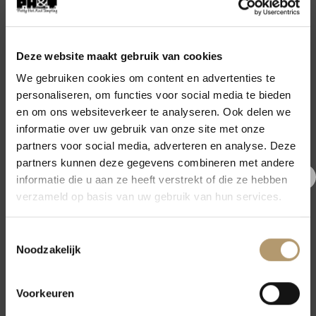
Deze stijlvolle set brengt moeiteloos de relaxte
Ibiza vibe naar je garderobe. De haltertop heeft
een elastische onderkant en is op twee manieren
Deze website maakt gebruik van cookies
te dragen: met de strik speels aan de voorkant of
We gebruiken cookies om content en advertenties te
juist chic aan de achterkant. De bijpassende
personaliseren, om functies voor social media te bieden
broek heeft een comfortabele elastische
en om ons websiteverkeer te analyseren. Ook delen we
informatie over uw gebruik van onze site met onze
tailleband, wijde pijpen en praktische
partners voor social media, adverteren en analyse. Deze
insteekzakken.
partners kunnen deze gegevens combineren met andere
informatie die u aan ze heeft verstrekt of die ze hebben
€5,- korting op je eerste
De travel-achtige stof valt soepel, voelt
verzameld op basis van uw gebruik van hun services.
comfortabel aan en heeft veel stretch, waardoor
bestelling
de set mooi in model blijft en heerlijk draagt – de
Toestemmingsselectie
Meld je nu aan voor onze nieuwsbrief en krijg €5,- korting op jouw
Noodzakelijk
hele dag door. Ideaal voor zomerse dagen, een
eerste bestelling.
etentje op het terras of je vakantiekoffer.
Voorkeuren
One size – geschikt t/m een ruime maat 42 /