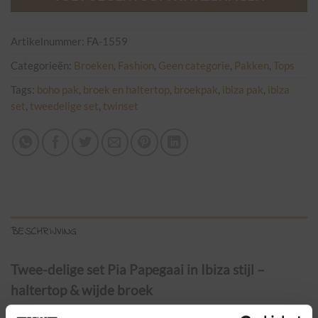
Artikelnummer:
FA-1559
Categorieën:
Broeken
,
Fashion
,
Geen categorie
,
Pakken
,
Tops
Tags:
boho pak
,
broek en haltertop
,
broekpak
,
ibiza pak
,
ibiza
set
,
tweedelige set
,
twinset
BESCHRIJVING
Twee-delige set Pia Papegaai in Ibiza stijl –
haltertop & wijde broek