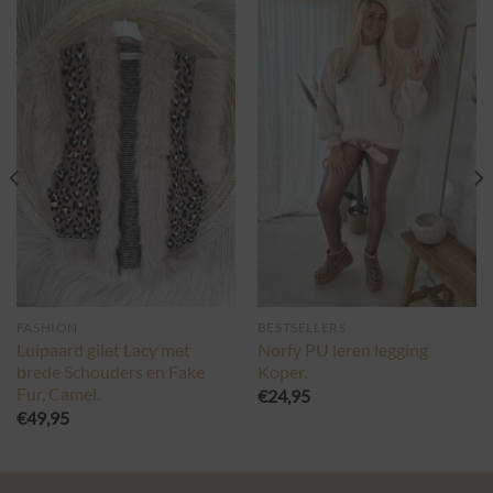
FASHION
BESTSELLERS
Luipaard gilet Lacy met
Norfy PU leren legging
brede Schouders en Fake
Koper.
Fur, Camel.
€
24,95
€
49,95