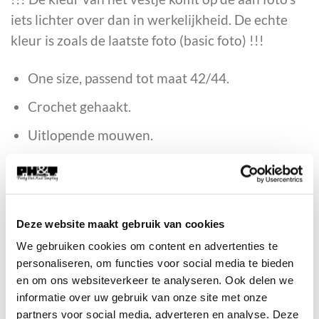
iets lichter over dan in werkelijkheid. De echte
kleur is zoals de laatste foto (basic foto) !!!
One size, passend tot maat 42/44.
Crochet gehaakt.
Uitlopende mouwen.
Knoopmodel.
100% acryl.
Deze website maakt gebruik van cookies
kleuren op de foto's kunnen altijd licht afwijken
We gebruiken cookies om content en advertenties te
van de werkelijkheid i.v.m. lichtinval tijdens de
personaliseren, om functies voor social media te bieden
fotografie
en om ons websiteverkeer te analyseren. Ook delen we
informatie over uw gebruik van onze site met onze
Op voorraad
partners voor social media, adverteren en analyse. Deze