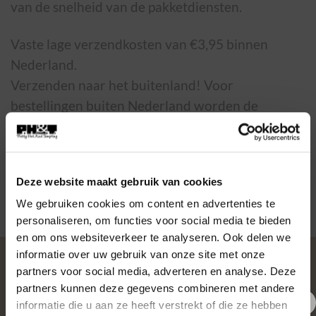
van de snelheid van de pakketdiensten.
Vaste lage verzendkosten van €3,95 binnen
Nederland.
Verzenden naar het buitenland! Voor
bestellingen buiten Nederland worden de
verzendkosten automatisch berekend nadat je je
adres gegevens hebt in gevuld in het bestel
proces.
Deze website maakt gebruik van cookies
We gebruiken cookies om content en advertenties te
personaliseren, om functies voor social media te bieden
en om ons websiteverkeer te analyseren. Ook delen we
informatie over uw gebruik van onze site met onze
OVER PH&T
partners voor social media, adverteren en analyse. Deze
partners kunnen deze gegevens combineren met andere
informatie die u aan ze heeft verstrekt of die ze hebben
Pretty Hot And Tempting