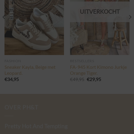
UITVERKOCHT
FASHION
BESTSELLERS
Sneaker Kayla, Beige met
FA-945 Kort Kimono Jurkje
Leopard.
Orange Tiger.
Oorspronkelijke
Huidige
€
34,95
€
49,95
€
29,95
prijs
prijs
was:
is:
€49,95.
€29,95.
OVER PH&T
Pretty Hot And Tempting