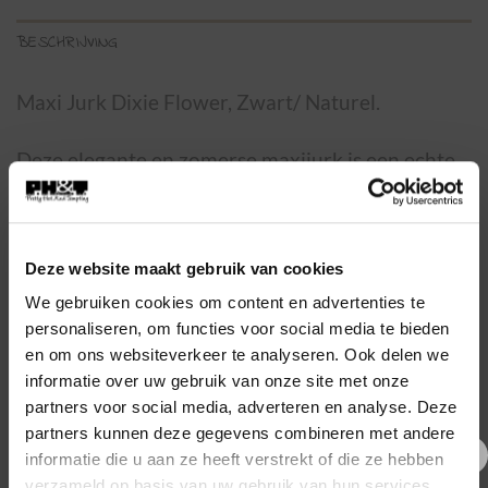
BESCHRIJVING
Maxi Jurk Dixie Flower, Zwart/ Naturel.
Deze elegante en zomerse maxijurk is een echte
eyecatcher met haar subtiele glanseffect en
luchtig vallende stof. Het stijlvolle dessin in
natuurlijke tinten geeft de jurk een verfijnde,
Deze website maakt gebruik van cookies
bohemian uitstraling. De soepelvallende pasvorm
We gebruiken cookies om content en advertenties te
zorgt voor een comfortabele en vrouwelijke look.
personaliseren, om functies voor social media te bieden
en om ons websiteverkeer te analyseren. Ook delen we
De jurk is one size en geschikt t/m maat 44.
informatie over uw gebruik van onze site met onze
Perfect voor een dag op het strand, een zomerse
partners voor social media, adverteren en analyse. Deze
partners kunnen deze gegevens combineren met andere
lunch of een avondje uit. Combineer met een
informatie die u aan ze heeft verstrekt of die ze hebben
lange ketting en sandalen voor een ontspannen
€5,- korting op je eerste
verzameld op basis van uw gebruik van hun services.