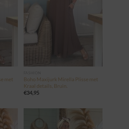
FASHION
se met
Boho Maxijurk Mirella Plisse met
Kraal details, Bruin.
€
34,95