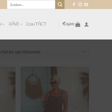
Zoeken
naar:
N
SALE
€
0,00
CONTACT