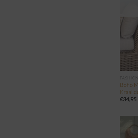
FASHIO
Boho Ma
Kraal d
€
34,95