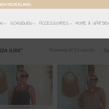
NEN NEDERLAND.
ON
SCHOENEN
ACCESSOIRES
HOME & GARDE
Showing all 16 results
ZA JURK”