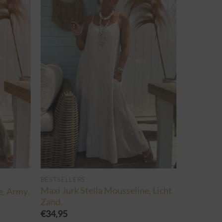
BESTSELLERS
Maxi Jurk Stella Mousseline, Licht
e, Army.
Zand.
€
34,95