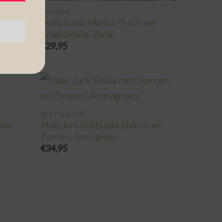
FASHION
met
Boho Jurkje Melina Plisse met
Kraal details, Zand.
€
29,95
BESTSELLERS
hsia
Maxi Jurk Stella met Sterren en
Zonnen, Armygroen.
€
34,95