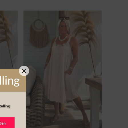
lling
elling.
den