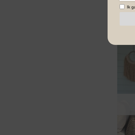
Ik 
BESTSEL
Maxi Ju
Taupe.
€
34,95