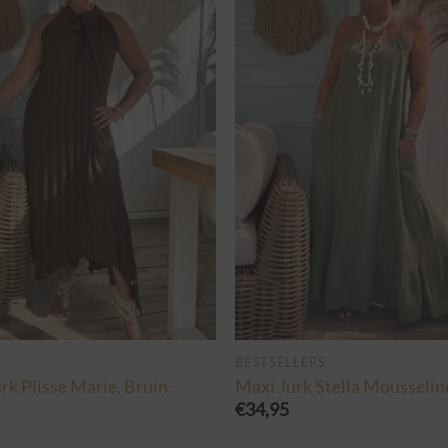
N
BESTSELLERS
rk Plisse Marie, Bruin.
Maxi Jurk Stella Mousselin
€
34,95