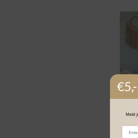
€5,-
Meld j