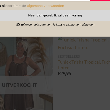
ga akkoord met de
algemene voorwaarden
LERS
FASHION
rk Stella Mousseline,
Boho Jurkje Melina Plisse 
Nee, dankjewel. Ik wil geen korting
Kraal details, Army.
€
29,95
Wij zullen je niet spammen, je kunt je elk moment afmelden
BESTSELLERS
Tuniek Trisha Tropical, Fuc
tinten.
€
29,95
UITVERKOCHT