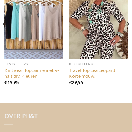
BESTSELLERS
BESTSELLERS
Knitwear Top Sanne met V-
Travel Top Lea Leopard
hals div. Kleuren
Korte mouw.
€
19,95
€
29,95
OVER PH&T