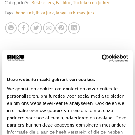
Categorieën:
Bestsellers
,
Fashion
,
Tunieken en jurken
Tags:
boho jurk
,
ibiza jurk
,
lange jurk
,
maxijurk
BESCHRIJVING
Deze website maakt gebruik van cookies
Maxijurk “Stella”
We gebruiken cookies om content en advertenties te
personaliseren, om functies voor social media te bieden
Deze heerlijke maxijurk is zo’n jurk die je direct
en om ons websiteverkeer te analyseren. Ook delen we
aantrekt op een zonnige dag. De luchtige
informatie over uw gebruik van onze site met onze
mousseline stof van katoen draagt ​​comfortabel
partners voor social media, adverteren en analyse. Deze
en valt prachtig soepel langs het lichaam. Het
partners kunnen deze gegevens combineren met andere
informatie die u aan ze heeft verstrekt of die ze hebben
effen ontwerp geeft de jurk een rustige, tijdloze