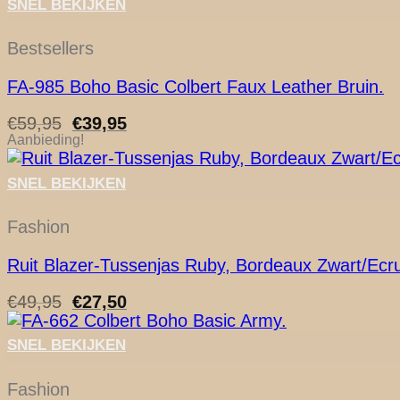
SNEL BEKIJKEN
Bestsellers
FA-985 Boho Basic Colbert Faux Leather Bruin.
Oorspronkelijke
Huidige
€
59,95
€
39,95
prijs
prijs
Aanbieding!
was:
is:
€59,95.
€39,95.
SNEL BEKIJKEN
Fashion
Ruit Blazer-Tussenjas Ruby, Bordeaux Zwart/Ecr
Oorspronkelijke
Huidige
€
49,95
€
27,50
prijs
prijs
was:
is:
SNEL BEKIJKEN
€49,95.
€27,50.
Fashion