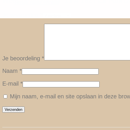
Wees de eerste om “1.FA-162 Flair Pant Da
Terug naar winkel
Je waardering
*
Je beoordeling
*
Naam
*
E-mail
*
Mijn naam, e-mail en site opslaan in deze bro