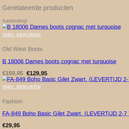
Gerelateerde producten
Aanbieding!
SNEL BEKIJKEN
Old West Boots
B 18006 Dames boots cognac met turquoise
Oorspronkelijke
Huidige
€
159,95
€
129,95
prijs
prijs
was:
is:
SNEL BEKIJKEN
€159,95.
€129,95.
Fashion
FA-849 Boho Basic Gilet Zwart. (LEVERTIJD 
€
29,95