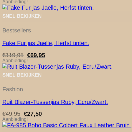
Aanbieding!
SNEL BEKIJKEN
Bestsellers
Fake Fur jas Jaelle, Herfst tinten.
Oorspronkelijke
Huidige
€
119,95
€
69,95
prijs
prijs
Aanbieding!
was:
is:
€119,95.
€69,95.
SNEL BEKIJKEN
Fashion
Ruit Blazer-Tussenjas Ruby, Ecru/Zwart.
Oorspronkelijke
Huidige
€
49,95
€
27,50
prijs
prijs
Aanbieding!
was:
is:
€49,95.
€27,50.