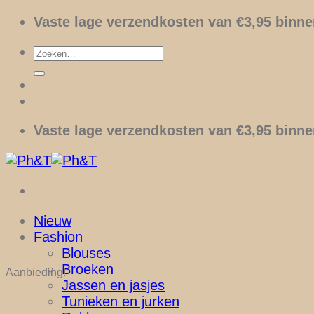
Ga
Vaste lage verzendkosten van €3,95 binne
naar
Zoeken
inhoud
naar:
Vaste lage verzendkosten van €3,95 binne
Nieuw
Fashion
Blouses
Broeken
Aanbieding!
Jassen en jasjes
Tunieken en jurken