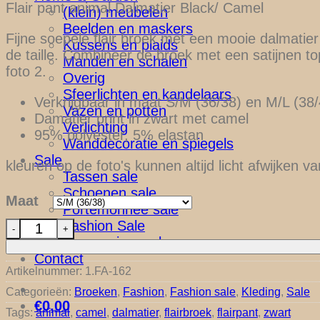
Flair pant animal Dalmatier Black/ Camel
(klein) meubelen
was:
is:
Beelden en maskers
€27,50.
€19,95.
Fijne soepele flair broek met een mooie dalmatier
Kussens en plaids
de taille. Combineer de broek met een satijnen to
Manden en schalen
foto 2.
Overig
Sfeerlichten en kandelaars
Verkrijgbaar in maat S/M (36/38) en M/L (38/
Vazen en potten
Damatier print in zwart met camel
Verlichting
95% polyester, 5% elastan
Wanddecoratie en spiegels
Sale
kleuren op de foto's kunnen altijd licht afwijken van
Tassen sale
Schoenen sale
Maat
Portemonnee sale
1.FA-162 Flair Pant Dalmatier aantal
Fashion Sale
Accessoires sale
Contact
Artikelnummer:
1.FA-162
Categorieën:
Broeken
,
Fashion
,
Fashion sale
,
Kleding
,
Sale
€
0,00
Tags:
animal
,
camel
,
dalmatier
,
flairbroek
,
flairpant
,
zwart