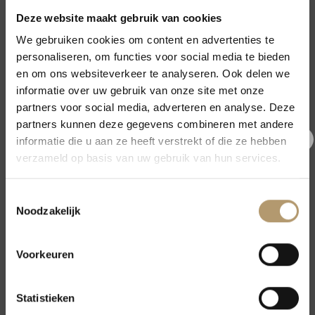
WISSEN
Deze website maakt gebruik van cookies
Maat
We gebruiken cookies om content en advertenties te
personaliseren, om functies voor social media te bieden
B LF 1585 Dames boots franje aantal
en om ons websiteverkeer te analyseren. Ook delen we
informatie over uw gebruik van onze site met onze
TOEVOEGEN AAN WINKELWAGEN
partners voor social media, adverteren en analyse. Deze
partners kunnen deze gegevens combineren met andere
informatie die u aan ze heeft verstrekt of die ze hebben
€5,- korting op je eerste
verzameld op basis van uw gebruik van hun services.
Artikelnummer:
B LF 1585
bestelling
Categorieën:
Old West Boots
,
Sale
,
Schoenen sale
Toestemmingsselectie
Tags:
boho
,
boot
,
cowboylaars
,
franje
,
laars
,
westernlaars
Meld je nu aan voor onze nieuwsbrief en krijg €5,- korting op jouw
Noodzakelijk
eerste bestelling.
Voorkeuren
Aanmelden
Statistieken