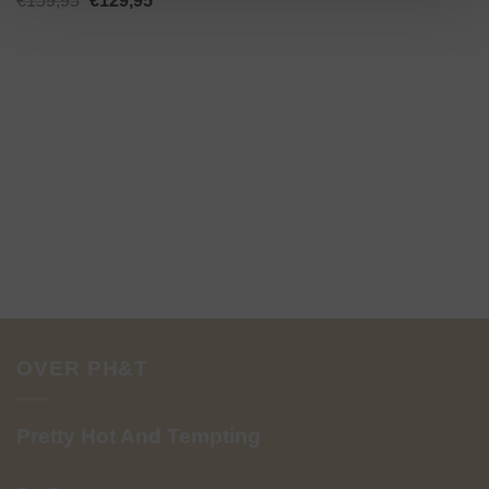
€
159,95
€
129,95
prijs
prijs
was:
is:
€159,95.
€129,95.
OVER PH&T
Pretty Hot And Tempting