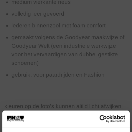
medium vierkante neus
volledig leer gevoerd
lederen binnenzool met foam comfort
gemaakt volgens de Goodyear maakwijze of
Goodyear Welt (een industriele werkwijze
voor het vervaardigen van dubbel gestikte
schoenen)
gebruik: voor paardrijden en Fashion
kleuren op de foto's kunnen altijd licht afwijken
van de werkelijkheid i.v.m. lichtinval tijdens de
fotografie