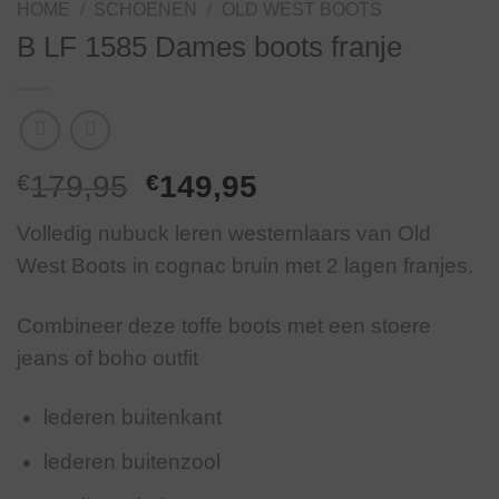
HOME
/
SCHOENEN
/
OLD WEST BOOTS
B LF 1585 Dames boots franje
Oorspronkelijke
Huidige
€
179,95
€
149,95
prijs
prijs
Volledig nubuck leren westernlaars van Old
was:
is:
West Boots in cognac bruin met 2 lagen franjes.
€179,95.
€149,95.
Combineer deze toffe boots met een stoere
jeans of boho outfit
lederen buitenkant
lederen buitenzool