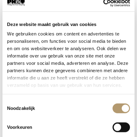
Artikelnummer:
FA-945
Deze website maakt gebruik van cookies
Categorieën:
Bestsellers
,
Fashion
,
Fashion sale
,
Sale
,
Truien en
We gebruiken cookies om content en advertenties te
vesten
,
Tunieken en jurken
personaliseren, om functies voor social media te bieden
Tags:
boho
,
jurkje
,
kimono. shortdress
,
korte kimono
en om ons websiteverkeer te analyseren. Ook delen we
informatie over uw gebruik van onze site met onze
partners voor social media, adverteren en analyse. Deze
partners kunnen deze gegevens combineren met andere
informatie die u aan ze heeft verstrekt of die ze hebben
verzameld op basis van uw gebruik van hun services.
AANVULLENDE INFORMATIE
Toestemmingsselectie
Noodzakelijk
BEOORDELINGEN (0)
Voorkeuren
MAAT
M/L (40/42)
,
S/M (36/38)