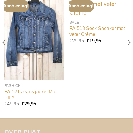
Aanbieding!
Aanbieding!
SALE
FA-518 Sock Sneaker met
veter Crème
Oorspronkelijke
Huidige
€
29,95
€
19,95
prijs
prijs
was:
is:
€29,95.
€19,95.
FASHION
FA-521 Jeans jacket Mid
Blue
Oorspronkelijke
Huidige
€
49,95
€
29,95
prijs
prijs
was:
is:
€49,95.
€29,95.
OVER PH&T