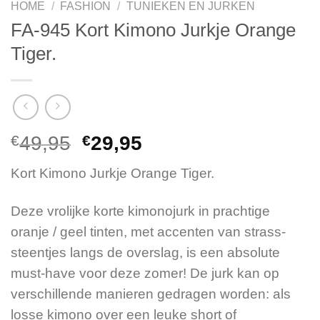
HOME
/
FASHION
/
TUNIEKEN EN JURKEN
FA-945 Kort Kimono Jurkje Orange
Tiger.
Oorspronkelijke
Huidige
€
49,95
€
29,95
prijs
prijs
Kort Kimono Jurkje Orange Tiger.
was:
is:
€49,95.
€29,95.
Deze vrolijke korte kimonojurk in prachtige
oranje / geel tinten, met accenten van strass-
steentjes langs de overslag, is een absolute
must-have voor deze zomer! De jurk kan op
verschillende manieren gedragen worden: als
losse kimono over een leuke short of