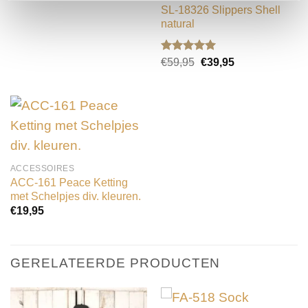
SL-18326 Slippers Shell
natural
Gewaardeerd
Oorspronkelijke
Huidige
€
59,95
€
39,95
prijs
prijs
5.00
uit 5
was:
is:
€59,95.
€39,95.
ACCESSOIRES
ACC-161 Peace Ketting
met Schelpjes div. kleuren.
€
19,95
GERELATEERDE PRODUCTEN