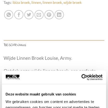
Tags:
ibiza broek
,
linnen
,
linnen broek
,
wijde broek
BESCHRIJVING
Wijde Linnen Broek Louise, Army.
Ontdek onze wijde linnen broek, een perfecte
aanvulling op je zomergarderobe. Deze broek is
ontworpen met een elastische tailleband en een
aantrekkoord voor een comfortabele en
Deze website maakt gebruik van cookies
verstelbare pasvorm. De insteekzakken aan de
We gebruiken cookies om content en advertenties te
zijkanten en de kontzakjes aan de achterkant
personaliseren, om functies voor social media te bieden