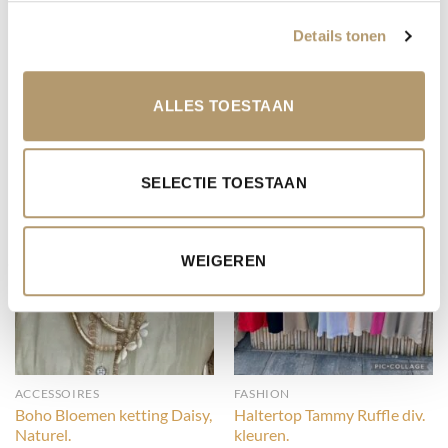
ANDERE SUGGESTIES…
Details tonen
ALLES TOESTAAN
SELECTIE TOESTAAN
WEIGEREN
ACCESSOIRES
FASHION
Boho Bloemen ketting Daisy,
Haltertop Tammy Ruffle div.
Naturel.
kleuren.