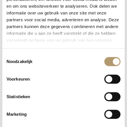
voegen niet alleen praktische functionaliteit toe,
en om ons websiteverkeer te analyseren. Ook delen we
informatie over uw gebruik van onze site met onze
maar ook een vleugje casual stijl. De broek is one
partners voor social media, adverteren en analyse. Deze
size en passend tot en met een ruime maat 42,
partners kunnen deze gegevens combineren met andere
waardoor hij geschikt is voor verschillende
informatie die u aan ze heeft verstrekt of die ze hebben
lichaamsvormen en -maten.
verzameld op basis van uw gebruik van hun services.
Combineer deze linnen broek met een ruffle top
Toestemmingsselectie
voor een luchtige, vrouwelijke look. Voeg leuke
Noodzakelijk
accessoires toe, zoals een opvallende ketting en
een stijlvolle hoed, om een echte Ibiza boho-vibe
Voorkeuren
te creëren. Of je nu een dagje naar het strand
gaat of een zomerse wandeling maakt, deze outfit
Statistieken
zorgt ervoor dat je er altijd modieus en
ontspannen uitziet.
Marketing