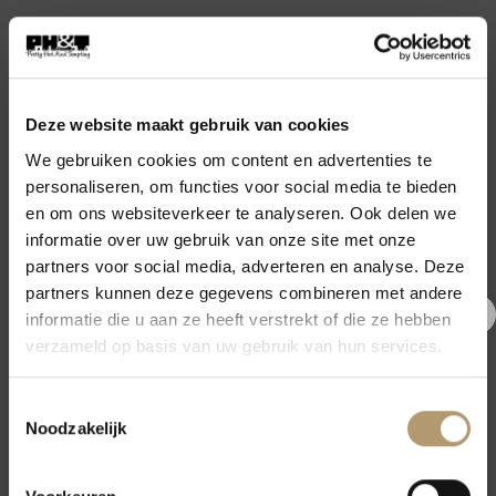
Categorieën:
Fashion
,
Kleding
,
Tops
Tags:
basic top
,
hemdje
,
rib top
,
ruffletop
,
singlet
,
top
Deze website maakt gebruik van cookies
We gebruiken cookies om content en advertenties te
personaliseren, om functies voor social media te bieden
en om ons websiteverkeer te analyseren. Ook delen we
informatie over uw gebruik van onze site met onze
AANVULLENDE INFORMATIE
partners voor social media, adverteren en analyse. Deze
partners kunnen deze gegevens combineren met andere
informatie die u aan ze heeft verstrekt of die ze hebben
€5,- korting op je eerste
Army Groen
,
Donker Zand
,
Rood
,
Wit
,
Bruin
,
verzameld op basis van uw gebruik van hun services.
KLEUR
Creme
,
Fuchsia
,
Taupe
,
Zalm
,
Zwart
bestelling
Toestemmingsselectie
Meld je nu aan voor onze nieuwsbrief en krijg €5,- korting op jouw
Noodzakelijk
eerste bestelling.
GERELATEERDE PRODUCTEN