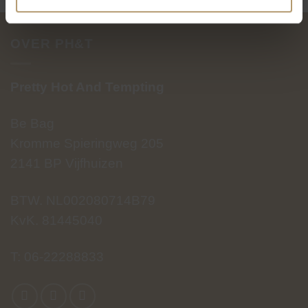
OVER PH&T
Pretty Hot And Tempting
Be Bag
Kromme Spieringweg 205
2141 BP Vijfhuizen
BTW. NL002080714B79
KvK. 81445040
T:
06-22288833