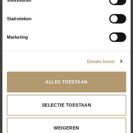
Voorkeuren
Aanmelden
Statistieken
BESTSELLERS
Ik ga akkoord met de
algemene voorwaarden
FA-923 Short dress V-neck
Marketing
BESTSELLERS
Lurex Green.
Nee, dankjewel. Ik wil geen korting
Jeans Jasje Brenda, Licht
€
34,95
Blauw met Stretch.
Wij zullen je niet spammen, je kunt je elk moment
€
49,95
afmelden
Details tonen
ALLES TOESTAAN
SELECTIE TOESTAAN
WEIGEREN