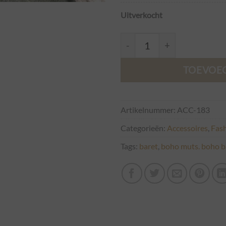
Uitverkocht
Baret Cap Knitwear Daphne 
TOEVOE
Artikelnummer:
ACC-183
Categorieën:
Accessoires
,
Fas
Tags:
baret
,
boho muts. boho b