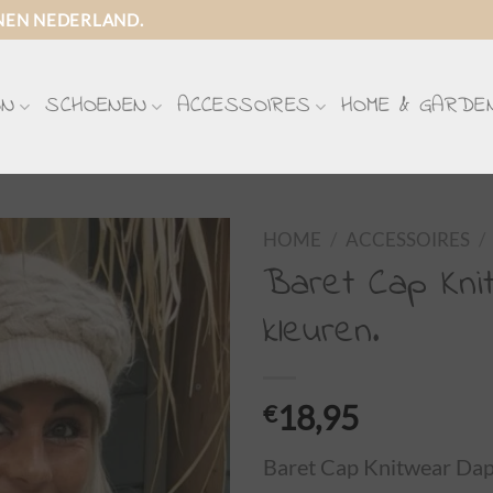
NEN NEDERLAND.
ON
SCHOENEN
ACCESSOIRES
HOME & GARDE
HOME
/
ACCESSOIRES
/
Baret Cap Kni
kleuren.
€
18,95
Baret Cap Knitwear Daph