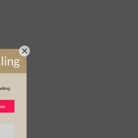
lling
elling.
den