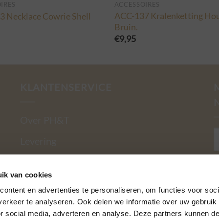
IRES
ACCESSOIRES
ACC-137 Kralenketting Hou
 Necklace Cowrie Shell
Bruin.
€
9,95
KLANTENSERVICE
Over PH&T
Levering
Ruilen & retourneren
E
ik van cookies
Betaalmethoden
ontent en advertenties te personaliseren, om functies voor soci
erkeer te analyseren. Ook delen we informatie over uw gebruik
Garantie
or social media, adverteren en analyse. Deze partners kunnen 