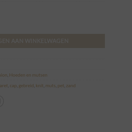
div. kleuren. aantal
GEN AAN WINKELWAGEN
hion
,
Hoeden en mutsen
aret
,
cap
,
gebreid
,
knit
,
muts
,
pet
,
zand