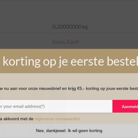
0,20000000 kg
Roze
,
Zand
 korting op je eerste beste
e nu aan voor onze nieuwsbrief en krijg €5,- korting op jouw eerste best
Aanmel
ga akkoord met de
algemene voorwaarden
Nee, dankjewel. Ik wil geen korting