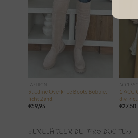
FASHION
ACCESSO
Suedine Overknee Boots Bobbie,
1.ACC-
licht Zand.
div. kle
€
59,95
€
27,50
GERELATEERDE PRODUCTEN