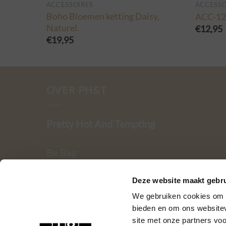
ACCESSOIRES
ACCESSO
Boho Bloemen ketting Daisy,
ACC-123
Naturel.
€
12,95
€
19,95
OVER PH&T
Pretty Hot And Tempting
Be Bag
Kromme Spieringweg 205
Deze website maakt gebru
2141 BP Vijfhuizen
We gebruiken cookies om c
bieden en om ons websitev
BTW. NL002080714B79
site met onze partners vo