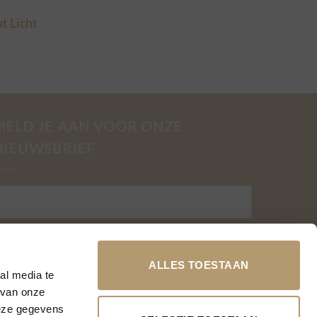
t Licht
MELD JE AAN VOOR ONZE
NIEUWSBRIEF
-mail adres
ALLES TOESTAAN
al media te
 van onze
deze gegevens