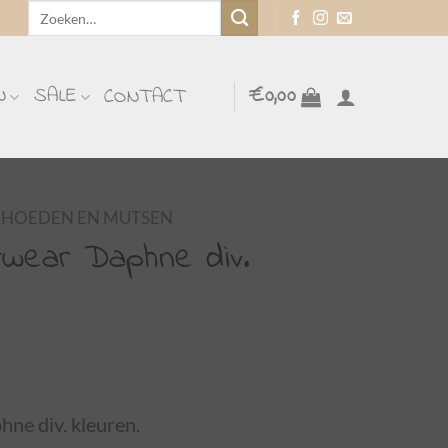
Zoeken
naar:
N
SALE
€
0,00
CONTACT
HOEDEN EN MUTSEN
twear Daphne div.
ne div. kleuren.