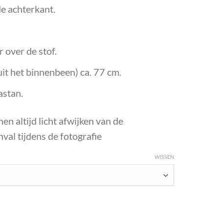
e achterkant.
 over de stof.
it het binnenbeen) ca. 77 cm.
astan.
en altijd licht afwijken van de
inval tijdens de fotografie
WISSEN
nny met glans, Roze. (Levertijd 2-7 werkdagen) aantal