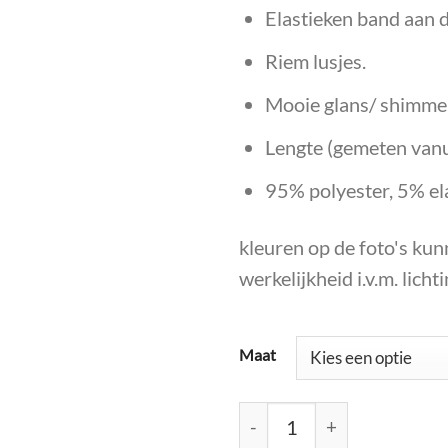
Elastieken band aan d
Riem lusjes.
Mooie glans/ shimmer
Lengte (gemeten vanu
95% polyester, 5% el
kleuren op de foto's kunn
werkelijkheid i.v.m. licht
Maat
Suèdine Flared pantalon Pe