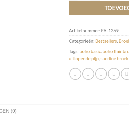
TOEVOE
Artikelnummer:
FA-1369
Categorieën:
Bestsellers
,
Broe
Tags:
boho basic
,
boho flair br
uitlopende pijp
,
suedine broek
EN (0)