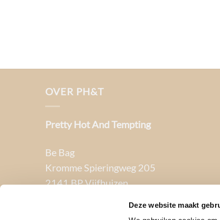
OVER PH&T
Pretty Hot And Tempting
Be Bag
Kromme Spieringweg 205
2141 BP Vijfhuizen
Deze website maakt gebru
BTW. NL002080714B79