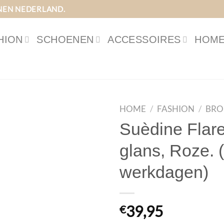
NEN NEDERLAND.
HION
SCHOENEN
ACCESSOIRES
HOME
HOME
/
FASHION
/
BRO
Suèdine Flar
glans, Roze. (
werkdagen)
€
39,95