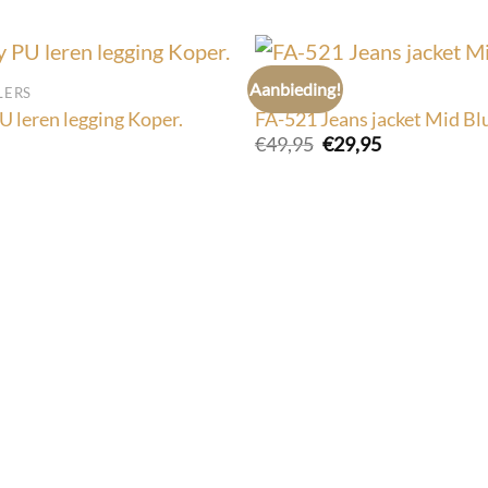
Aanbieding!
LERS
FASHION
U leren legging Koper.
FA-521 Jeans jacket Mid Bl
Oorspronkelijke
Huidige
€
49,95
€
29,95
prijs
prijs
was:
is:
€49,95.
€29,95.