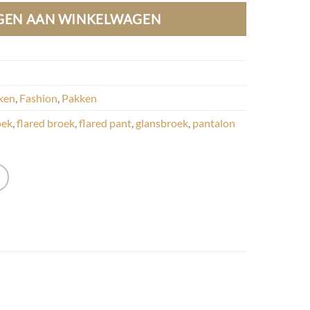
GEN AAN WINKELWAGEN
ken
,
Fashion
,
Pakken
oek
,
flared broek
,
flared pant
,
glansbroek
,
pantalon