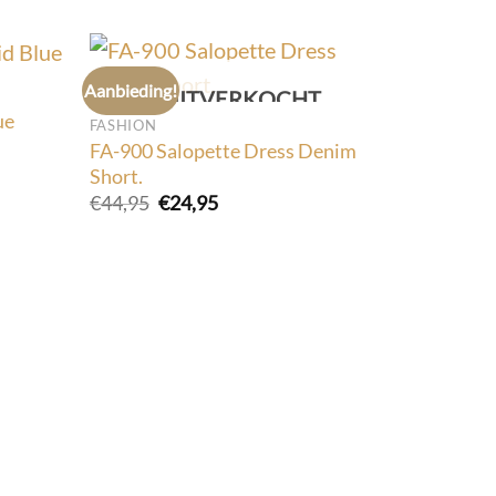
Aanbieding!
Aanbieding
UITVERKOCHT
ue
FASHION
FA-900 Salopette Dress Denim
Short.
Oorspronkelijke
Huidige
€
44,95
€
24,95
prijs
prijs
was:
is:
€44,95.
€24,95.