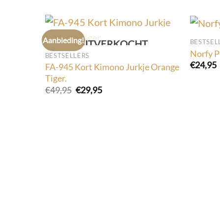
Aanbieding!
BESTSEL
UITVERKOCHT
Norfy P
BESTSELLERS
€
24,95
FA-945 Kort Kimono Jurkje Orange
Tiger.
Oorspronkelijke
Huidige
€
49,95
€
29,95
prijs
prijs
was:
is:
€49,95.
€29,95.