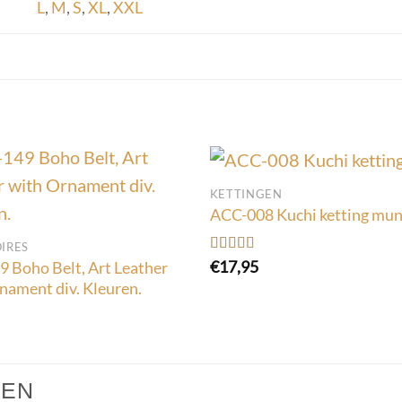
L
,
M
,
S
,
XL
,
XXL
KETTINGEN
ACC-008 Kuchi ketting mun
IRES
Gewaardeerd
€
17,95
 Boho Belt, Art Leather
5.00
uit 5
nament div. Kleuren.
TEN