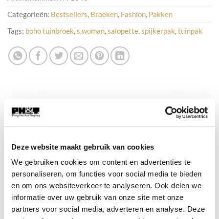
Categorieën:
Bestsellers
,
Broeken
,
Fashion
,
Pakken
Tags:
boho tuinbroek
,
s.woman
,
salopette
,
spijkerpak
,
tuinpak
BESCHRIJVING
AANVULLENDE INFORMATIE
Deze website maakt gebruik van cookies
We gebruiken cookies om content en advertenties te
Lichtblauw Denim Tuinpak
personaliseren, om functies voor social media te bieden
en om ons websiteverkeer te analyseren. Ook delen we
Dit stoere tuinpak in een mooie lichte jeans kleur
informatie over uw gebruik van onze site met onze
is een echte must-have voor een casual en trendy
partners voor social media, adverteren en analyse. Deze