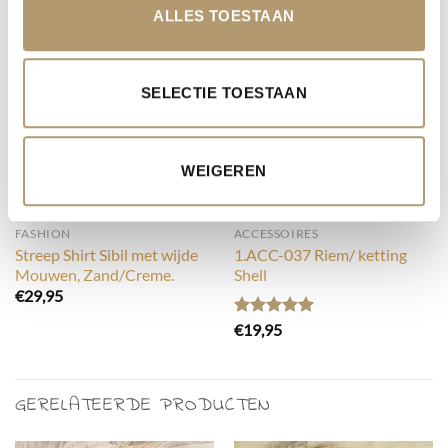
ALLES TOESTAAN
UITVERKOCHT
SELECTIE TOESTAAN
WEIGEREN
FASHION
ACCESSOIRES
Streep Shirt Sibil met wijde
1.ACC-037 Riem/ ketting
Mouwen, Zand/Creme.
Shell
€
29,95
Gewaardeerd
€
19,95
5.00
uit 5
GERELATEERDE PRODUCTEN