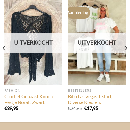
Aanbieding!
UITVERKOCHT
UITVERKOCHT
FASHION
BESTSELLERS
Crochet Gehaakt Knoop
Biba Las Vegas T-shirt,
Vestje Norah, Zwart.
Diverse Kleuren.
Oorspronkelijke
Huidige
€
39,95
€
24,95
€
17,95
prijs
prijs
was:
is:
€24,95.
€17,95.