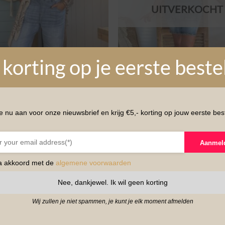
UITVERKOCHT
 korting op je eerste beste
e nu aan voor onze nieuwsbrief en krijg €5,- korting op jouw eerste best
LERS
FASHION
n Tuinpak Dana,
FA-900 Salopette Dress D
Aanmel
auw.
Short.
Oorspronkelijke
Huidige
€
44,95
€
24,95
ga akkoord met de
algemene voorwaarden
prijs
prijs
was:
is:
Nee, dankjewel. Ik wil geen korting
€44,95.
€24,95.
Wij zullen je niet spammen, je kunt je elk moment afmelden