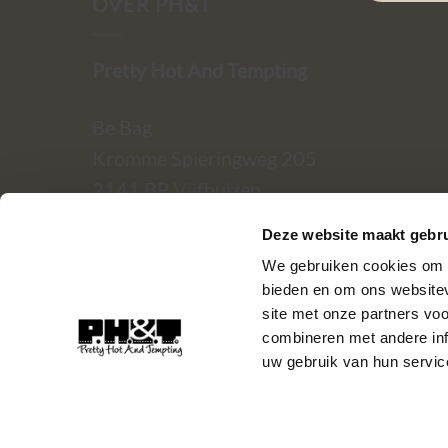
OVER PH&T
Pretty Hot And Tempting
Be Bag
Kromme Spieringweg 205
2141 BP Vijfhuizen
Deze website maakt gebru
BTW. NL002080714B79
We gebruiken cookies om c
KvK. 81445040
bieden en om ons websitev
site met onze partners vo
T:
06-22288833
combineren met andere inf
uw gebruik van hun servic