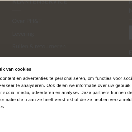
KLANTENSERVICE
Over PH&T
Levering
Ruilen & retourneren
E
Betaalmethoden
ik van cookies
Garantie
ontent en advertenties te personaliseren, om functies voor soci
Contact
erkeer te analyseren. Ook delen we informatie over uw gebruik
or social media, adverteren en analyse. Deze partners kunnen 
Privacy Policy
ormatie die u aan ze heeft verstrekt of die ze hebben verzameld
es.
Algemene voorwaarden
Mijn Account