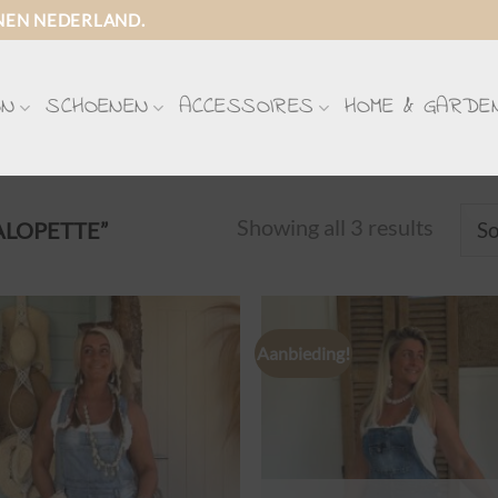
NEN NEDERLAND.
ON
SCHOENEN
ACCESSOIRES
HOME & GARDE
Showing all 3 results
LOPETTE”
Aanbieding!