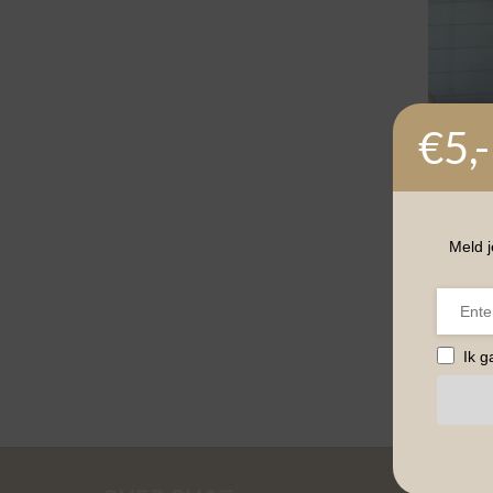
€5,-
Meld j
BESTSEL
S.Woma
Lichtbl
€
59,95
Ik 