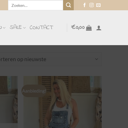
Zoeken
naar:
N
SALE
€
0,00
CONTACT
Aanbieding!