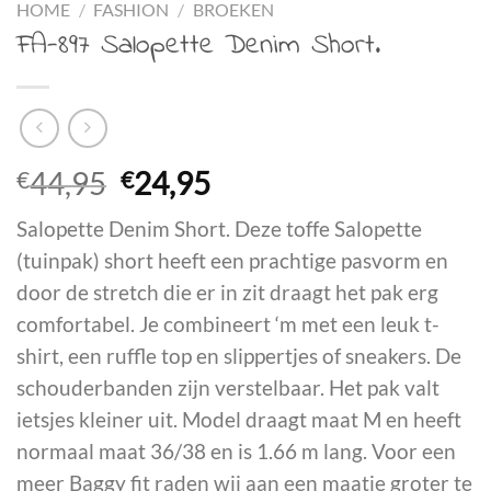
HOME
/
FASHION
/
BROEKEN
FA-897 Salopette Denim Short.
Oorspronkelijke
Huidige
€
44,95
€
24,95
prijs
prijs
Salopette Denim Short. Deze toffe Salopette
was:
is:
(tuinpak) short heeft een prachtige pasvorm en
€44,95.
€24,95.
door de stretch die er in zit draagt het pak erg
comfortabel. Je combineert ‘m met een leuk t-
shirt, een ruffle top en slippertjes of sneakers. De
schouderbanden zijn verstelbaar. Het pak valt
ietsjes kleiner uit. Model draagt maat M en heeft
normaal maat 36/38 en is 1.66 m lang. Voor een
meer Baggy fit raden wij aan een maatje groter te