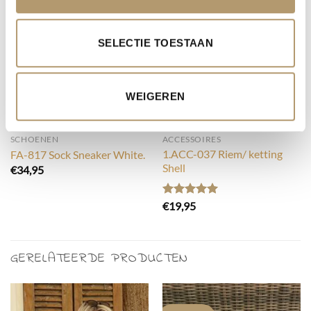
SELECTIE TOESTAAN
WEIGEREN
SCHOENEN
ACCESSOIRES
1.ACC-037 Riem/ ketting
FA-817 Sock Sneaker White.
Shell
€
34,95
Gewaardeerd
€
19,95
5.00
uit 5
GERELATEERDE PRODUCTEN