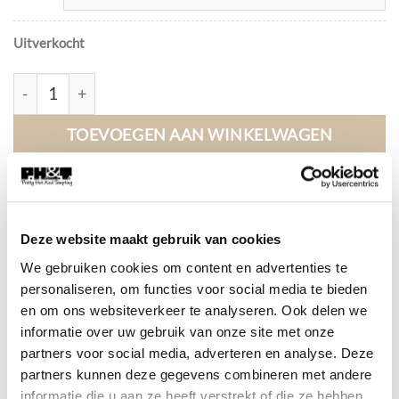
Uitverkocht
FA-897 Salopette Denim Short. aantal
TOEVOEGEN AAN WINKELWAGEN
Artikelnummer:
FA-897
Categorieën:
Broeken
,
Fashion
,
Fashion sale
,
Pakken
,
Sale
Deze website maakt gebruik van cookies
Tags:
boho salopette
,
denim
,
ibiza tuinpak
,
jeans
,
kort tuinpak
,
We gebruiken cookies om content en advertenties te
overall
,
salopette
,
salopette short
,
tuinpak
personaliseren, om functies voor social media te bieden
en om ons websiteverkeer te analyseren. Ook delen we
informatie over uw gebruik van onze site met onze
partners voor social media, adverteren en analyse. Deze
partners kunnen deze gegevens combineren met andere
informatie die u aan ze heeft verstrekt of die ze hebben