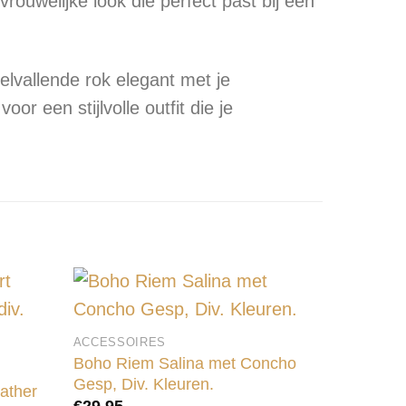
rouwelijke look die perfect past bij een
pelvallende rok elegant met je
 een stijlvolle outfit die je
ACCESSOIRES
Boho Riem Salina met Concho
Gesp, Div. Kleuren.
ather
€
29,95