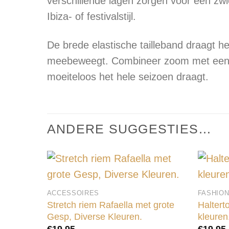
verschillende lagen zorgen voor een zwie
Ibiza- of festivalstijl.
De brede elastische tailleband draagt ​​h
meebeweegt. Combineer zoom met een basi
moeiteloos het hele seizoen draagt.
ANDERE SUGGESTIES…
ACCESSOIRES
FASHIO
Stretch riem Rafaella met grote
Haltert
Gesp, Diverse Kleuren.
kleuren
€
19,95
€
19,95