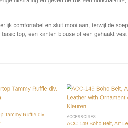
rige uitstraling en geven de rok een nonchalante, v
eerlijk comfortabel en sluit mooi aan, terwijl de soe
c top, een kanten blouse of een gehaakt vest voor
N
op Tammy Ruffle div.
ACCESSOIRES
.
ACC-149 Boho Belt, Art Le