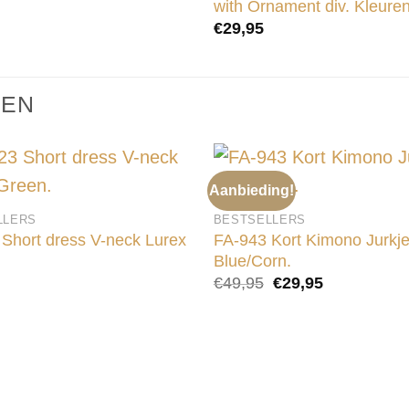
with Ornament div. Kleuren
€
29,95
TEN
Aanbieding!
LLERS
BESTSELLERS
Short dress V-neck Lurex
FA-943 Kort Kimono Jurkj
Blue/Corn.
Oorspronkelijke
Huidige
€
49,95
€
29,95
prijs
prijs
was:
is:
€49,95.
€29,95.