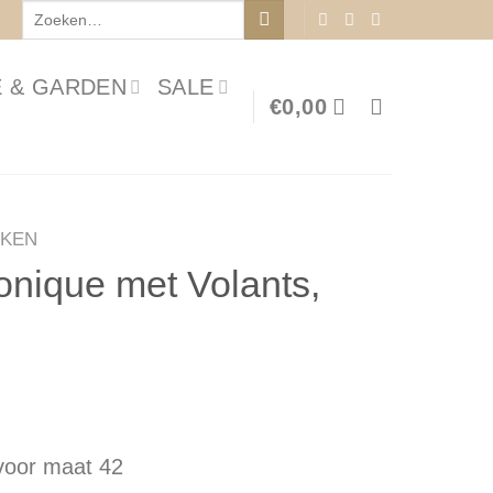
Zoeken
naar:
 & GARDEN
SALE
€
0,00
KEN
onique met Volants,
voor maat 42