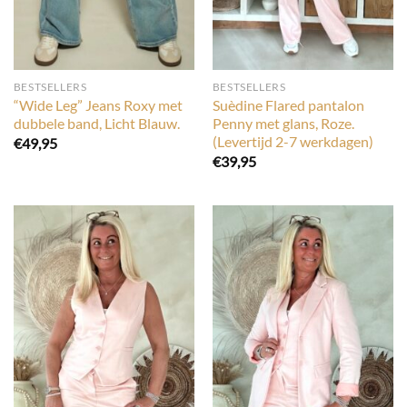
BESTSELLERS
BESTSELLERS
“Wide Leg” Jeans Roxy met
Suèdine Flared pantalon
dubbele band, Licht Blauw.
Penny met glans, Roze.
(Levertijd 2-7 werkdagen)
€
49,95
€
39,95