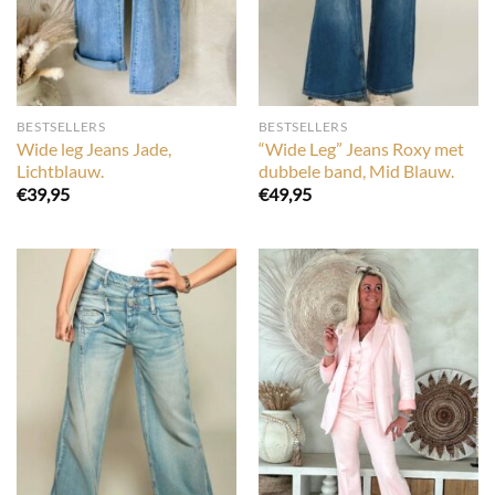
BESTSELLERS
BESTSELLERS
Wide leg Jeans Jade,
“Wide Leg” Jeans Roxy met
Lichtblauw.
dubbele band, Mid Blauw.
€
39,95
€
49,95