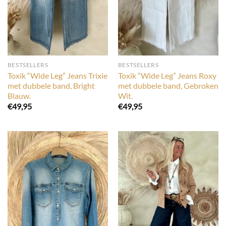
BESTSELLERS
BESTSELLERS
Toxik “Wide Leg” Jeans Trixie
Toxik “Wide Leg” Jeans Roxy
met dubbele band, Bright
met dubbele band, Gebroken
Blauw.
Wit.
€
49,95
€
49,95