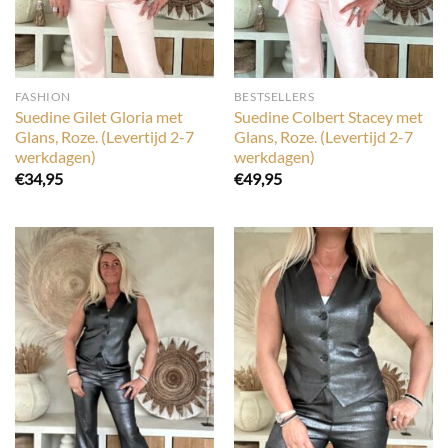
FASHION
BESTSELLERS
Suedine Gilet Gloria met
Suedine Colbert Stacey met
Glans, Roze. (Levertijd 2-7
Glans, Roze. (Levertijd 2-7
werkdagen)
werkdagen)
€
34,95
€
49,95