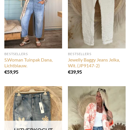
BESTSELLERS
BESTSELLERS
S.Woman Tuinpak Dana,
Jewelly Baggy Jeans Jelka,
Lichtblauw.
Wit. (JP9147-2)
€
59,95
€
39,95