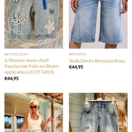
BESTSELLERS
BROEKEN
S. Woman Jeans short
Toxik Denim Bermuda Roxy.
Pascha met Palm en Bloem
€
44,95
applicaties LICHT GRIJS.
€
44,95