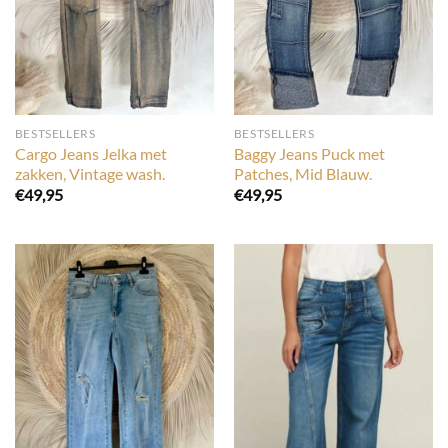
BESTSELLERS
BESTSELLERS
Cargo Jeans Jelka met
Baggy Jeans Puck met
zakken, Vintage wash.
Patches, Mid Blauw.
€
49,95
€
49,95