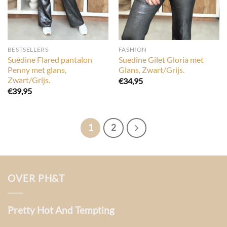
BESTSELLERS
FASHION
Suèdine Flared pantalon
Suedine Gilet Gloria met
Penny met glans,
Glans, Zwart/Grijs.
Zwart/Grijs.
€
34,95
€
39,95
1
2
OVER PH&T
Pretty Hot And Tempting