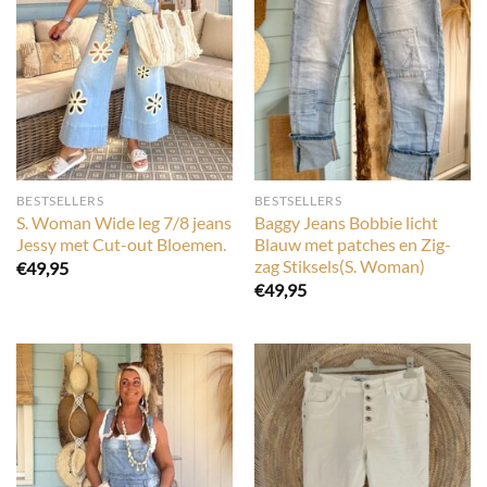
BESTSELLERS
BESTSELLERS
S. Woman Wide leg 7/8 jeans
Baggy Jeans Bobbie licht
Jessy met Cut-out Bloemen.
Blauw met patches en Zig-
zag Stiksels(S. Woman)
€
49,95
€
49,95