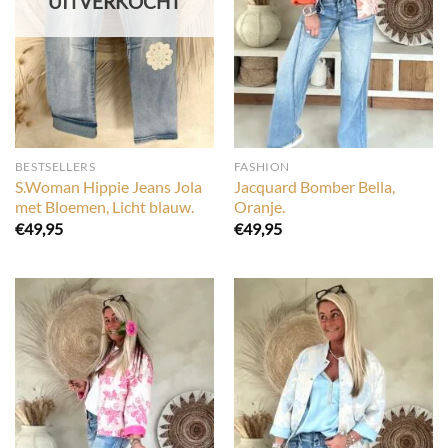
UITVERKOCHT
BESTSELLERS
FASHION
S.Woman Hippie Jeans Jola
Jacquard Bomber Bella,
met Bloemen, Licht blauw.
Oranje.
€
49,95
€
49,95