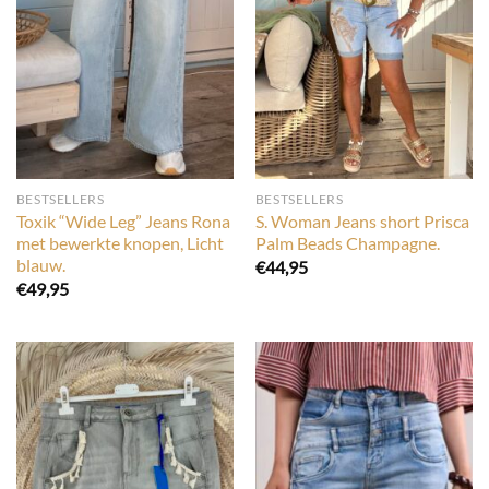
BESTSELLERS
BESTSELLERS
Toxik “Wide Leg” Jeans Rona
S. Woman Jeans short Prisca
met bewerkte knopen, Licht
Palm Beads Champagne.
blauw.
€
44,95
€
49,95