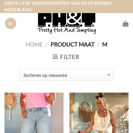
Ga
VASTE LAGE VERZENDKOSTEN VAN €3,95 BINNEN
NEDERLAND.
naar
inhoud
HOME
/
PRODUCT MAAT
/
M
FILTER