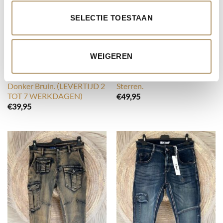
SELECTIE TOESTAAN
WEIGEREN
FASHION
BESTSELLERS
Boho Basic Colbert Julie,
Jeans Shiva met Pailletten
Donker Bruin. (LEVERTIJD 2
Sterren.
TOT 7 WERKDAGEN)
€
49,95
€
39,95