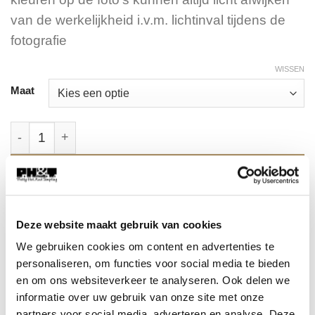
van de werkelijkheid i.v.m. lichtinval tijdens de
fotografie
WISSEN
Maat
Jeans Shiva met Pailletten Sterren. aantal
TOEVOEGEN AAN WINKELWAGEN
Artikelnummer:
FA-1680
Deze website maakt gebruik van cookies
Categorieën:
Bestsellers
,
Broeken
,
Fashion
We gebruiken cookies om content en advertenties te
personaliseren, om functies voor social media te bieden
Tags:
denim
,
hippie jeans
,
jeans met pailletten
,
pailletten
,
sterren
en om ons websiteverkeer te analyseren. Ook delen we
jeans
,
stretch jeans
informatie over uw gebruik van onze site met onze
partners voor social media, adverteren en analyse. Deze