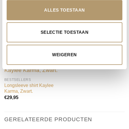
waardoor hij zowel trendy als makkelijk te
ALLES TOESTAAN
dragen is. Ideaal te combineren met een basic
shirt, blazer of trui voor een outfit met extra flair!
SELECTIE TOESTAAN
ANDERE SUGGESTIES…
WEIGEREN
BESTSELLERS
Longsleeve shirt Kaylee
Karma, Zwart.
€
29,95
GERELATEERDE PRODUCTEN