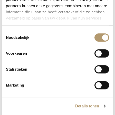
partners kunnen deze gegevens combineren met andere
informatie die u aan ze heeft verstrekt of die ze hebben
verzameld op basis van uw gebruik van hun services.
Toestemmingsselectie
BESCHRIJVING
Noodzakelijk
AANVULLENDE INFORMATIE
Voorkeuren
Jeans Met Pailletsterren
Statistieken
Deze jeans steelt direct de show dankzij de
opvallende sterren van pailletjes in brons- en
Marketing
zwarttinten. De mix van stoer denim met
glinsterende accenten geeft een speelse en
stijlvolle uitstraling. De broek beschikt over
Details tonen
comfortabele stretch en valt mooi aangesloten,