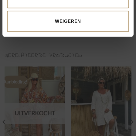
jogpant
,
witte broek
WEIGEREN
GERELATEERDE PRODUCTEN
Aanbieding!
UITVERKOCHT