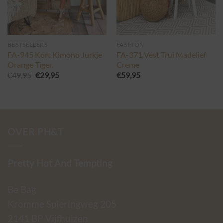
BESTSELLERS
FASHION
FA-945 Kort Kimono Jurkje
FA-371 Vest Trui Madelief
Orange Tiger.
Creme
Oorspronkelijke
Huidige
€
49,95
€
29,95
€
59,95
prijs
prijs
was:
is:
€49,95.
€29,95.
OVER PH&T
Pretty Hot And Tempting
Be Bag
Kromme Spieringweg 205
2141 BP Vijfhuizen