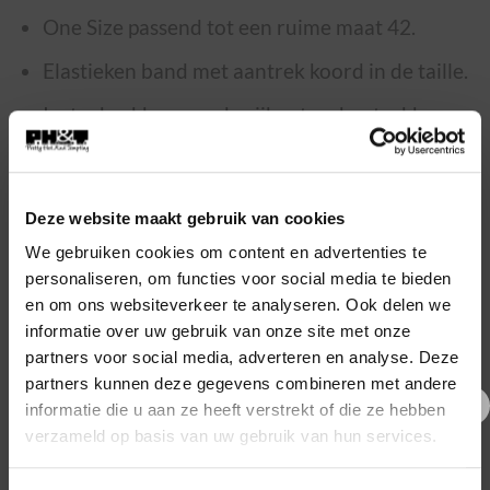
One Size passend tot een ruime maat 42.
Elastieken band met aantrek koord in de taille.
Insteekzakken aan de zijkant en kontzakken op
de achterkant.
Binnen been lengte ca. 70 cm.
Deze website maakt gebruik van cookies
75% viscose, 20% nylon, 5% elastan.
We gebruiken cookies om content en advertenties te
personaliseren, om functies voor social media te bieden
*kleuren op de foto’s kunnen altijd licht afwijken
en om ons websiteverkeer te analyseren. Ook delen we
van de werkelijkheid i.v.m. lichtval tijdens de
informatie over uw gebruik van onze site met onze
fotografie.
partners voor social media, adverteren en analyse. Deze
partners kunnen deze gegevens combineren met andere
informatie die u aan ze heeft verstrekt of die ze hebben
€5,- korting op je eerste
verzameld op basis van uw gebruik van hun services.
bestelling