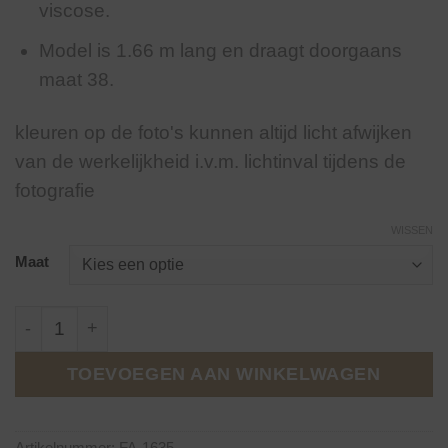
viscose.
Model is 1.66 m lang en draagt doorgaans
maat 38.
kleuren op de foto's kunnen altijd licht afwijken
van de werkelijkheid i.v.m. lichtinval tijdens de
fotografie
WISSEN
Maat
Jewelly Baggy Jeans Donker Blauw. (JW 22203) aantal
TOEVOEGEN AAN WINKELWAGEN
Artikelnummer:
FA-1635