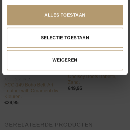
ALLES TOESTAAN
ANDERE SUGGESTIES…
SELECTIE TOESTAAN
WEIGEREN
FASHION
Chelsey Boots Babette,
ACCESSOIRES
Zand.
ACC-149 Boho Belt, Art
€
49,95
Leather with Ornament div.
Kleuren.
€
29,95
GERELATEERDE PRODUCTEN