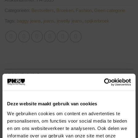
Categorieën:
Bestsellers
,
Broeken
,
Fashion
,
Geen categorie
Tags:
baggy jeans
,
jeans
,
jewelly jeans
,
spijkerbroek
BESCHRIJVING
AANVULLENDE INFORMATIE
Deze website maakt gebruik van cookies
Jewelly Baggy Jeans Donker Blauw. (JW 22203)
We gebruiken cookies om content en advertenties te
personaliseren, om functies voor social media te bieden
Stoere en comfortabele, donker blauwe jeans
en om ons websiteverkeer te analyseren. Ook delen we
met stretch, uitgevoerd in een licht baggy model
informatie over uw gebruik van onze site met onze