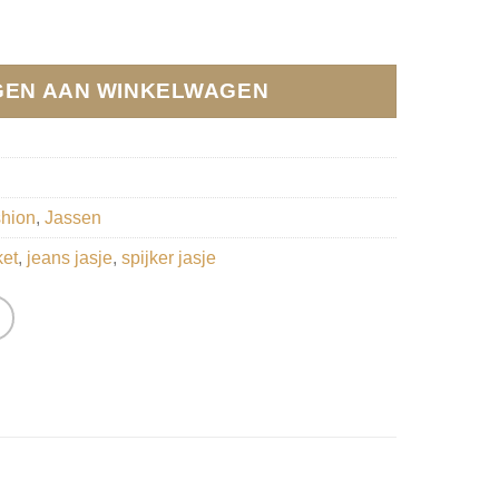
 Blauw Destroyed look. (X211) aantal
EN AAN WINKELWAGEN
hion
,
Jassen
ket
,
jeans jasje
,
spijker jasje