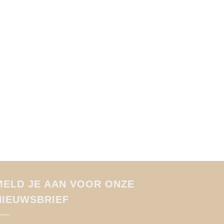
FASHION
Veter Bo
afneemba
€
44,95
MELD JE AAN VOOR ONZE
NIEUWSBRIEF