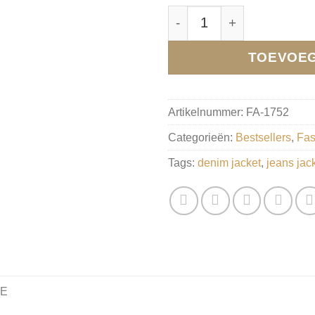
Jeans Jasje Kathy, Licht
TOEVOEG
Artikelnummer:
FA-1752
Categorieën:
Bestsellers
,
Fas
Tags:
denim jacket
,
jeans jac
IE