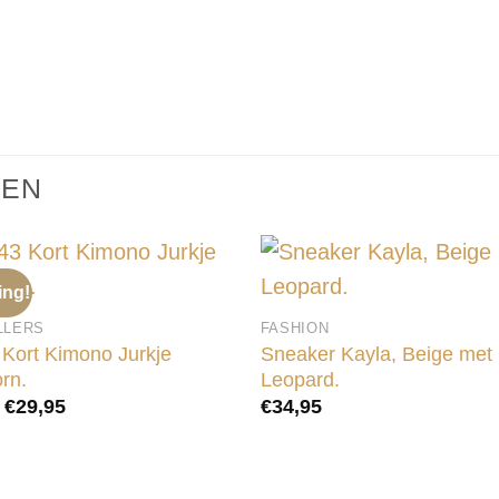
TEN
ing!
LLERS
FASHION
Kort Kimono Jurkje
Sneaker Kayla, Beige met
rn.
Leopard.
Oorspronkelijke
Huidige
€
29,95
€
34,95
prijs
prijs
was:
is:
€49,95.
€29,95.