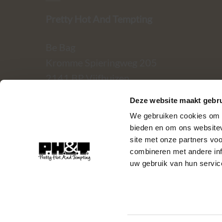
Pretty Hot And Tempting
Be Bag
Kromme Spieringweg 205
2141 BP Vijfhuizen
Deze website maakt gebru
BTW. NL002080714B79
We gebruiken cookies om c
KvK. 81445040
bieden en om ons websitev
site met onze partners vo
T:
06-22288833
combineren met andere inf
uw gebruik van hun servic