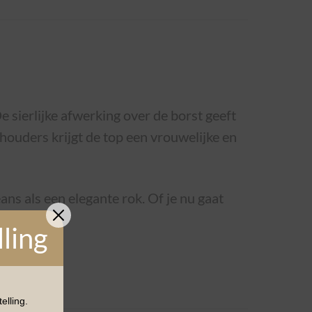
e sierlijke afwerking over de borst geeft
schouders krijgt de top een vrouwelijke en
ans als een elegante rok. Of je nu gaat
lling
elling.