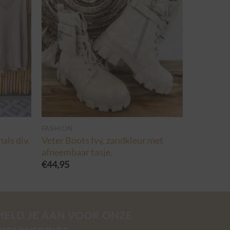
FASHION
als div.
Veter Boots Ivy, zandkleur met
afneembaar tasje.
€
44,95
MELD JE AAN VOOR ONZE