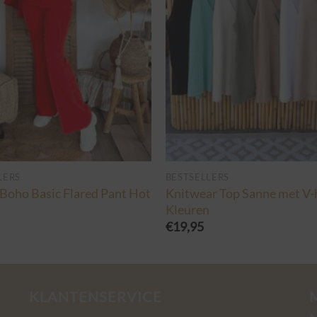
LERS
BESTSELLERS
Boho Basic Flared Pant Hot
Knitwear Top Sanne met V-h
Kleuren
€
19,95
KLANTENSERVICE