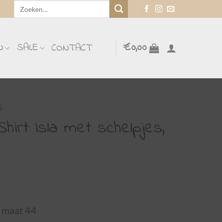
Zoeken
naar:
N
SALE
€
0,00
CONTACT
S
hirt Isla met schelpjes,
m maat 44