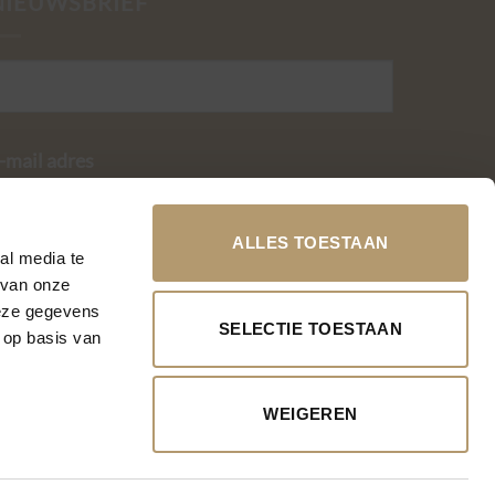
NIEUWSBRIEF
-mail adres
ALLES TOESTAAN
al media te
 van onze
deze gegevens
SELECTIE TOESTAAN
 op basis van
WEIGEREN
Hulp nodig?
Chat met