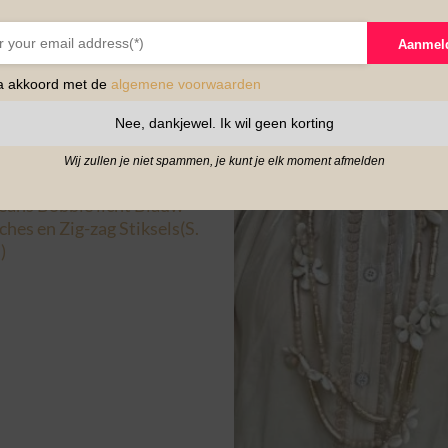
Aanmel
ga akkoord met de
algemene voorwaarden
Nee, dankjewel. Ik wil geen korting
Wij zullen je niet spammen, je kunt je elk moment afmelden
LERS
eans Bobbie licht Blauw
hes en Zig-zag Stiksels(S.
)