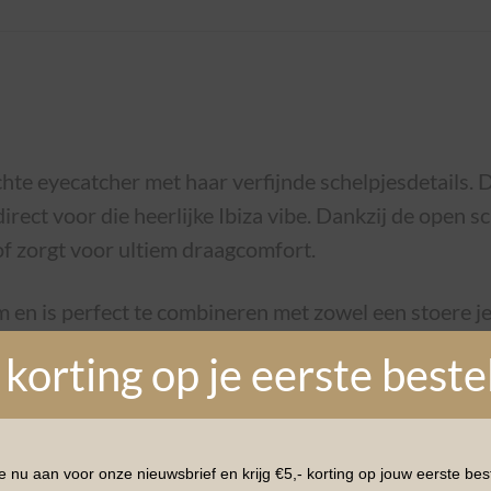
hte eyecatcher met haar verfijnde schelpjesdetails. D
direct voor die heerlijke Ibiza vibe. Dankzij de open 
tof zorgt voor ultiem draagcomfort.
m en is perfect te combineren met zowel een stoere je
t moeiteloos naar een hoger niveau.
 korting op je eerste beste
e nu aan voor onze nieuwsbrief en krijg €5,- korting op jouw eerste best