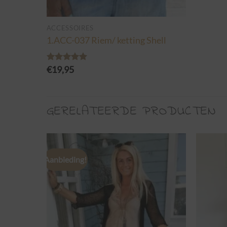
ACCESSOIRES
 Wit.
1.ACC-037 Riem/ ketting Shell
€
19,95
Gewaardeerd
5.00
uit 5
GERELATEERDE PRODUCTEN
Aanbieding!