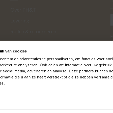
Over PH&T
Levering
Ruilen & retourneren
E
Betaalmethoden
ik van cookies
Garantie
ontent en advertenties te personaliseren, om functies voor soci
Contact
erkeer te analyseren. Ook delen we informatie over uw gebruik
or social media, adverteren en analyse. Deze partners kunnen 
Privacy Policy
ormatie die u aan ze heeft verstrekt of die ze hebben verzameld
es.
Algemene voorwaarden
Mijn Account