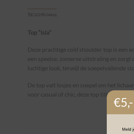
BESCHRIJVING
Top “Isla”
Deze prachtige cold shoulder top is een ec
een speelse, zomerse uitstraling en zorgt 
luchtige look, terwijl de soepelvallende s
De top valt losjes en soepel om het lichaa
voor casual of chic, deze top tilt je outfi
€5,-
Meld j