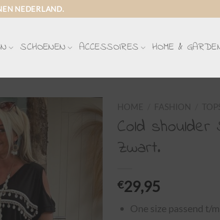
NEN NEDERLAND.
ON
SCHOENEN
ACCESSOIRES
HOME & GARDE
HOME
/
FASHION
/
TOP
Cold shoulder S
Zwart.
€
29,95
One size passend t/