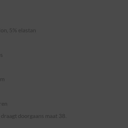
on, 5% elastan
es
rm
ren
n draagt doorgaans maat 38.