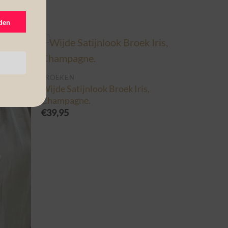
den
BROEKEN
Wijde Satijnlook Broek Iris,
Champagne.
€
39,95