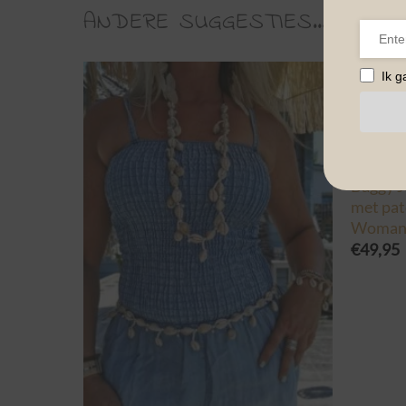
ANDERE SUGGESTIES…
Ik 
BESTSEL
Baggy J
met patc
Woman
€
49,95