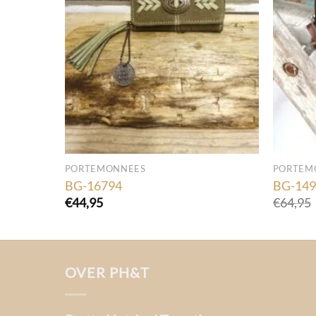
PORTEMONNEES
PORTEM
BG-16794
BG-149
€
44,95
€
64,95
OVER PH&T