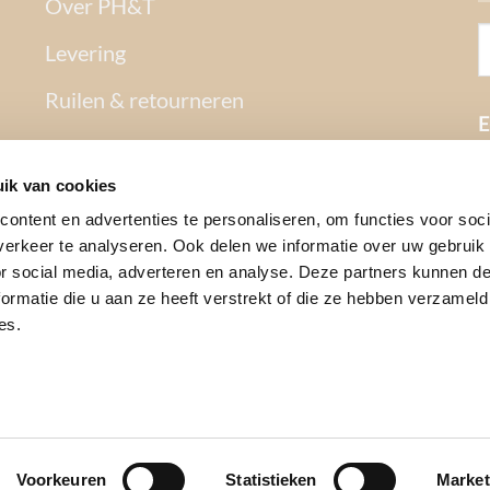
Over PH&T
Levering
Ruilen & retourneren
E
Betaalmethoden
ik van cookies
Garantie
ontent en advertenties te personaliseren, om functies voor soci
Contact
erkeer te analyseren. Ook delen we informatie over uw gebruik
or social media, adverteren en analyse. Deze partners kunnen 
Privacy Policy
ormatie die u aan ze heeft verstrekt of die ze hebben verzameld
es.
Algemene voorwaarden
Mijn Account
Voorkeuren
Statistieken
Market