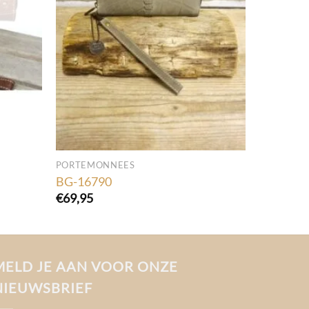
PORTEMONNEES
BG-16790
€
69,95
MELD JE AAN VOOR ONZE
NIEUWSBRIEF