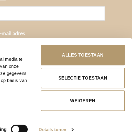
-mail adres
ALLES TOESTAAN
al media te
 van onze
deze gegevens
SELECTIE TOESTAAN
 op basis van
WEIGEREN
Hulp nodig?
Chat met
ons
ing
Details tonen