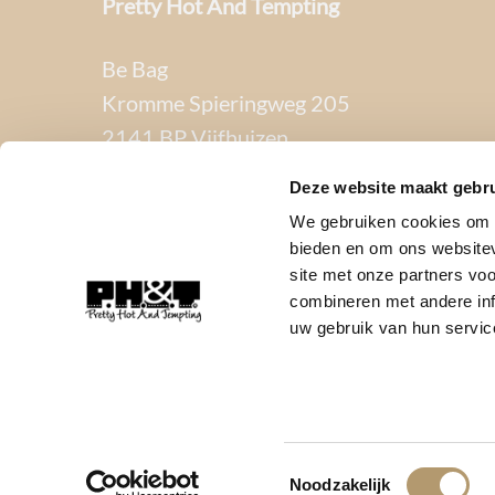
Pretty Hot And Tempting
Be Bag
Kromme Spieringweg 205
2141 BP Vijfhuizen
Deze website maakt gebru
BTW. NL002080714B79
We gebruiken cookies om c
KvK. 81445040
bieden en om ons websitev
site met onze partners vo
T:
06-22288833
combineren met andere inf
uw gebruik van hun servic
Toestemmingsselectie
Noodzakelijk