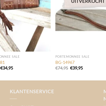
UITVERKOCHT
ONNEE SALE
PORTEMONNEE SALE
81
BG-14967
Oorspronkelijke
Huidige
Oorspronkelijke
Huidige
€
34,95
€
74,95
€
39,95
prijs
prijs
prijs
prijs
was:
is:
was:
is:
€64,95.
€34,95.
€74,95.
€39,95.
KLANTENSERVICE