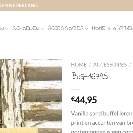
NEN NEDERLAND.
ON
SCHOENEN
ACCESSOIRES
HOME & GARDE
HOME
/
ACCESSOIRES
/
BG-16795
€
44,95
Vanilla sand buffel ler
print en accenten van br
portemonnee is een con