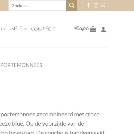
Zoeken
naar:
N
SALE
€
0,00
CONTACT
PORTEMONNEES
en portemonnee gecombineerd met croco
eeze blue. Op de voorzijde van de
cho bevestigd. De concho is handgemaakt