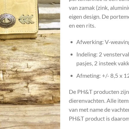
van zamak (zink, alumin
eigen design. De portem
en een rits.
Afwerking: V-weaving
Indeling: 2 venstervak
pasjes, 2 insteek vakk
Afmeting: +/- 8,5 x 1
De PH&T producten zijn
dierenvachten. Alle item
van met name de vachten
PH&T product is daarom