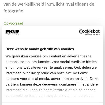
van de werkelijkheid i.v.m. lichtinval tijdens de
fotografie
Op voorraad
BG-16742 aantal
TOEVOEGEN AAN WINKELWAGEN
Deze website maakt gebruik van cookies
We gebruiken cookies om content en advertenties te
Artikelnummer:
BG-16742
personaliseren, om functies voor social media te bieden
en om ons websiteverkeer te analyseren. Ook delen we
Categorie:
Tassen
informatie over uw gebruik van onze site met onze
partners voor social media, adverteren en analyse. Deze
partners kunnen deze gegevens combineren met andere
informatie die u aan ze heeft verstrekt of die ze hebben
verzameld op basis van uw gebruik van hun services.