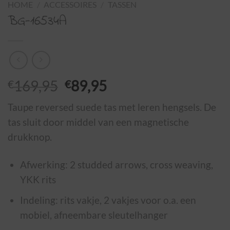
HOME
/
ACCESSOIRES
/
TASSEN
BG-16534A
Oorspronkelijke
Huidige
€
169,95
€
89,95
prijs
prijs
Taupe reversed suede tas met leren hengsels. De
was:
is:
tas sluit door middel van een magnetische
€169,95.
€89,95.
drukknop.
Afwerking: 2 studded arrows, cross weaving,
YKK rits
Indeling: rits vakje, 2 vakjes voor o.a. een
mobiel, afneembare sleutelhanger