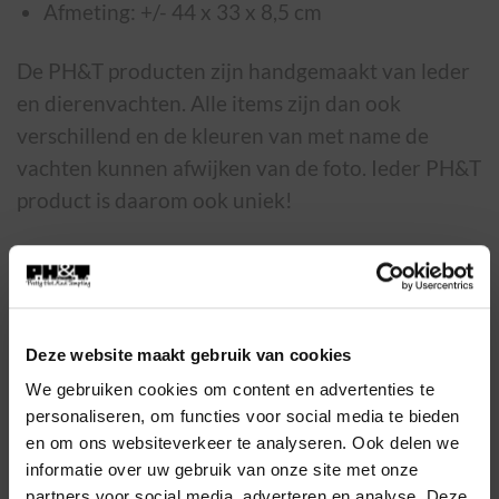
Afmeting: +/- 44 x 33 x 8,5 cm
De PH&T producten zijn handgemaakt van leder
en dierenvachten. Alle items zijn dan ook
verschillend en de kleuren van met name de
vachten kunnen afwijken van de foto. Ieder PH&T
product is daarom ook uniek!
kleuren op de foto's kunnen altijd licht afwijken
van de werkelijkheid i.v.m. lichtinval tijdens de
fotografie
Deze website maakt gebruik van cookies
Op voorraad
We gebruiken cookies om content en advertenties te
personaliseren, om functies voor social media te bieden
BG-16534A aantal
en om ons websiteverkeer te analyseren. Ook delen we
informatie over uw gebruik van onze site met onze
TOEVOEGEN AAN WINKELWAGEN
partners voor social media, adverteren en analyse. Deze