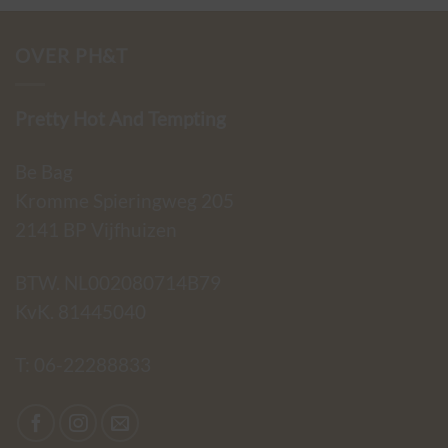
€79,95.
€29,95.
€89,95.
€59,95.
OVER PH&T
Pretty Hot And Tempting
Be Bag
Kromme Spieringweg 205
2141 BP Vijfhuizen
BTW. NL002080714B79
KvK. 81445040
T:
06-22288833