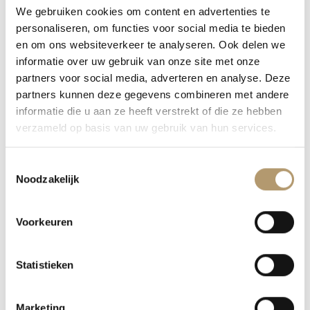
We gebruiken cookies om content en advertenties te
BEOORDELINGEN (0)
personaliseren, om functies voor social media te bieden
en om ons websiteverkeer te analyseren. Ook delen we
GEWICHT
0,30000000 kg
informatie over uw gebruik van onze site met onze
partners voor social media, adverteren en analyse. Deze
partners kunnen deze gegevens combineren met andere
informatie die u aan ze heeft verstrekt of die ze hebben
GERELATEERDE PRODUCTEN
verzameld op basis van uw gebruik van hun services.
Toestemmingsselectie
Noodzakelijk
Aanbieding!
Aanbieding!
TASSEN
SALE
BG-16608
BG-14709
Oorspronkelijke
Huidige
Oorspronkelijke
Huidige
€
159,95
€
99,95
€
129,95
€
69,95
prijs
prijs
prijs
prijs
Voorkeuren
was:
is:
was:
is:
€159,95.
€99,95.
€129,95.
€69,95.
Statistieken
Marketing