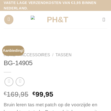
Ga
VASTE LAGE VERZENDKOSTEN VAN €3,95 BINNEN
NEDERLAND.
naar
inhoud
Aanbieding!
HOME
/
ACCESSOIRES
/
TASSEN
BG-14905
Oorspronkelijke
Huidige
€
169,95
€
99,95
prijs
prijs
Bruin leren tas met patch op de voorzijde en
was:
is: