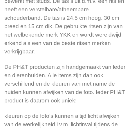
bewerkt met studs. De tas sluit d.m.v. een rits en
€169,95.
€99,95.
heeft een verstelbare/afneembare
schouderband. De tas is 24,5 cm hoog, 30 cm
breed en 15 cm dik. De gebruikte ritsen zijn van
het welbekende merk YKK en wordt wereldwijd
erkend als een van de beste ritsen merken
verkrijgbaar.
De PH&T producten zijn handgemaakt van leder
en dierenhuiden. Alle items zijn dan ook
verschillend en de kleuren van met name de
huiden kunnen afwijken van de foto. Ieder PH&T
product is daarom ook uniek!
kleuren op de foto's kunnen altijd licht afwijken
van de werkelijkheid i.v.m. lichtinval tijdens de