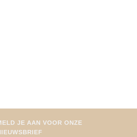
TASSEN
BG-165
€
159,95
MELD JE AAN VOOR ONZE
NIEUWSBRIEF