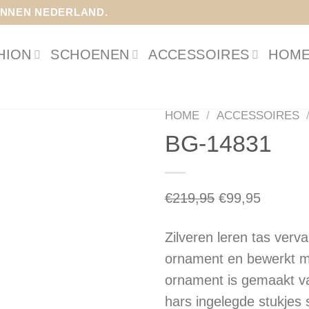
INNEN NEDERLAND.
HION
SCHOENEN
ACCESSOIRES
HOME
HOME
/
ACCESSOIRES
BG-14831
Oorspronkelijk
Huidige
€
219,95
€
99,95
prijs
prijs
Zilveren leren tas verva
was:
is:
ornament en bewerkt m
€219,95.
€99,95.
ornament is gemaakt v
hars ingelegde stukjes 