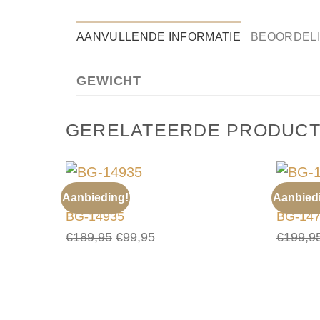
AANVULLENDE INFORMATIE
BEOORDELI
GEWICHT
GERELATEERDE PRODUC
Aanbieding!
Aanbied
TASSEN
TASSEN
BG-14935
BG-14
Oorspronkelijke
Huidige
€
189,95
€
99,95
€
199,9
prijs
prijs
was:
is:
€189,95.
€99,95.