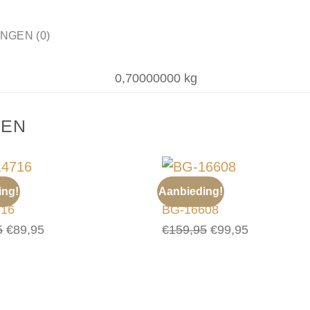
NGEN (0)
0,70000000 kg
TEN
ing!
Aanbieding!
TASSEN
716
BG-16608
Oorspronkelijke
Huidige
Oorspronkelijke
Huidige
5
€
89,95
€
159,95
€
99,95
prijs
prijs
prijs
prijs
was:
is:
was:
is:
€199,95.
€89,95.
€159,95.
€99,95.