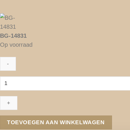
BG-14831
Op voorraad
BG-
14831
aantal
TOEVOEGEN AAN WINKELWAGEN