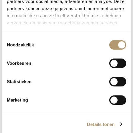
Artikelnummer:
BE-12106
partners voor social media, adverteren en analyse. Deze
partners kunnen deze gegevens combineren met andere
Categorie:
Riemen
informatie die u aan ze heeft verstrekt of die ze hebben
verzameld op basis van uw gebruik van hun services.
Toestemmingsselectie
Noodzakelijk
AANVULLENDE INFORMATIE
Voorkeuren
BEOORDELINGEN (0)
Statistieken
GEWICHT
0,30000000 kg
Marketing
MAAT
105 CM
,
85 CM
,
95 CM
Details tonen