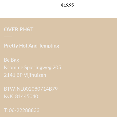
Gewaardeerd
€
19,95
5.00
uit 5
OVER PH&T
Pretty Hot And Tempting
Be Bag
Kromme Spieringweg 205
2141 BP Vijfhuizen
BTW. NL002080714B79
KvK. 81445040
T:
06-22288833