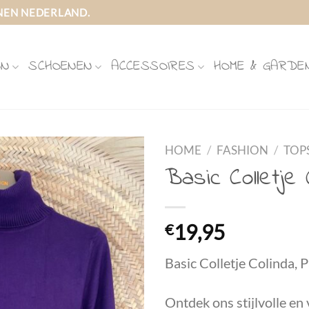
NEN NEDERLAND.
ON
SCHOENEN
ACCESSOIRES
HOME & GARDE
HOME
/
FASHION
/
TOP
Basic Colletje 
€
19,95
Basic Colletje Colinda, P
Ontdek ons stijlvolle en 