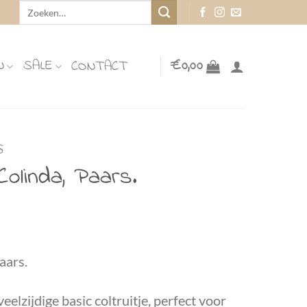
Zoeken
naar:
N
SALE
€
0,00
CONTACT
S
Colinda, Paars.
aars.
veelzijdige basic coltruitje, perfect voor