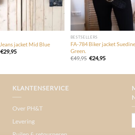
BESTSELLERS
FA-784 Biker jacket Suedin
Jeans jacket Mid Blue
Green.
Oorspronkelijke
Huidige
€
29,95
prijs
prijs
Oorspronkelijke
Huidige
€
49,95
€
24,95
was:
is:
prijs
prijs
€49,95.
€29,95.
was:
is:
€49,95.
€24,95.
KLANTENSERVICE
Over PH&T
Levering
Ruilen & retourneren