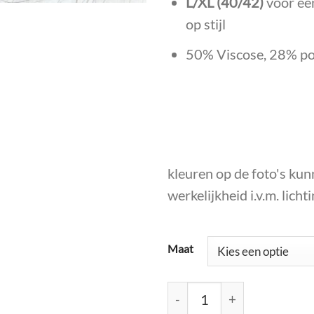
L/XL (40/42)
voor een
op stijl
50% Viscose, 28% po
kleuren op de foto's kunn
werkelijkheid i.v.m. licht
Maat
Basic Colletje Colinda, Paa