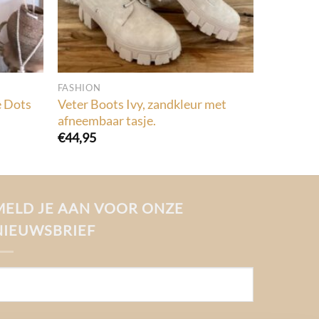
FASHION
e Dots
Veter Boots Ivy, zandkleur met
afneembaar tasje.
€
44,95
MELD JE AAN VOOR ONZE
NIEUWSBRIEF