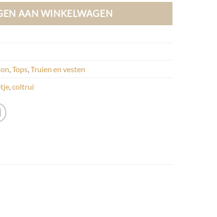
GEN AAN WINKELWAGEN
ion
,
Tops
,
Truien en vesten
etje
,
coltrui