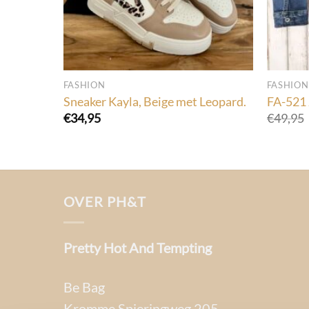
FASHION
FASHION
per.
Sneaker Kayla, Beige met Leopard.
FA-521 
€
34,95
€
49,95
OVER PH&T
Pretty Hot And Tempting
Be Bag
Kromme Spieringweg 205