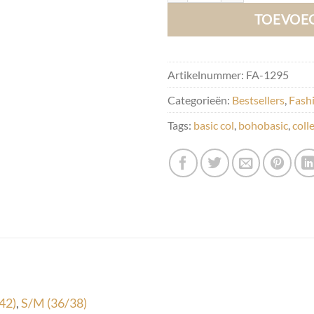
TOEVOE
Artikelnummer:
FA-1295
Categorieën:
Bestsellers
,
Fash
Tags:
basic col
,
bohobasic
,
coll
42)
,
S/M (36/38)