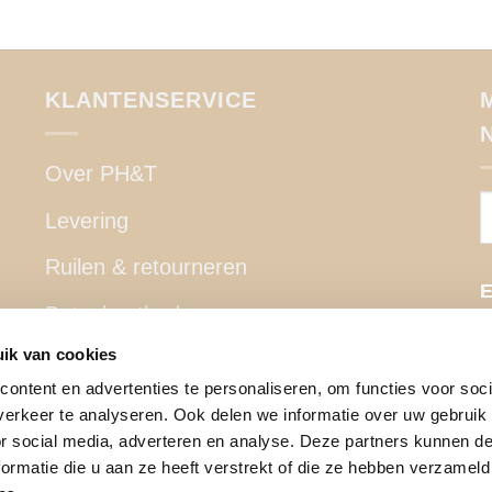
KLANTENSERVICE
Over PH&T
Levering
Ruilen & retourneren
E
Betaalmethoden
ik van cookies
Garantie
ontent en advertenties te personaliseren, om functies voor soci
Contact
erkeer te analyseren. Ook delen we informatie over uw gebruik
or social media, adverteren en analyse. Deze partners kunnen 
Privacy Policy
ormatie die u aan ze heeft verstrekt of die ze hebben verzameld