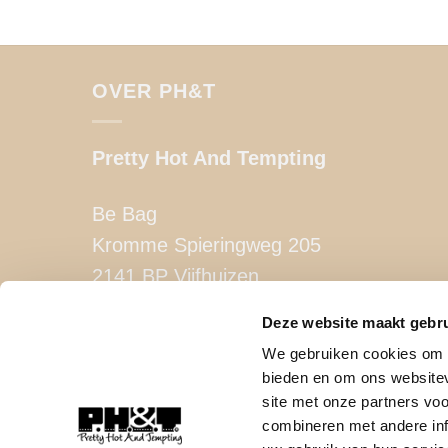
OVER PH&T
Pretty Hot And Tempting
Be Bag
Kromme Spieringweg 205
2141 BP Vijfhuizen
Deze website maakt gebru
BTW. NL002080714B79
We gebruiken cookies om c
KvK. 81445040
bieden en om ons websitev
site met onze partners vo
T:
06-22288833
combineren met andere inf