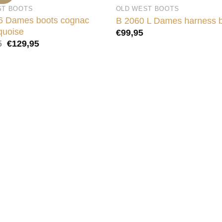
ST BOOTS
OLD WEST BOOTS
6 Dames boots cognac
B 2060 L Dames harness 
quoise
€
99,95
Oorspronkelijke
Huidige
5
€
129,95
prijs
prijs
was:
is:
€159,95.
€129,95.