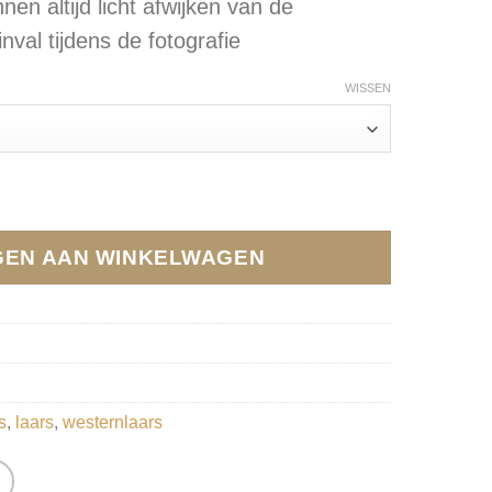
nen altijd licht afwijken van de
tinval tijdens de fotografie
WISSEN
zwart aantal
EN AAN WINKELWAGEN
s
,
laars
,
westernlaars