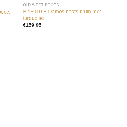
OLD WEST BOOTS
B 18010 E Dames boots bruin met
boots
turquoise
€
159,95
ACCESSO
ACC-149 
with Orn
€
29,95