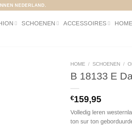
INNEN NEDERLAND.
HION
SCHOENEN
ACCESSOIRES
HOME
HOME
/
SCHOENEN
/
O
B 18133 E Da
€
159,95
Volledig leren westernl
ton sur ton geborduurd