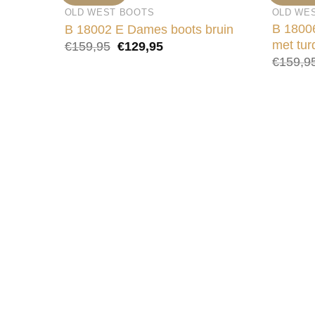
OLD WEST BOOTS
OLD WE
B 1800
B 18002 E Dames boots bruin
met tur
Oorspronkelijke
Huidige
€
159,95
€
129,95
prijs
prijs
€
159,9
was:
is:
€159,95.
€129,95.