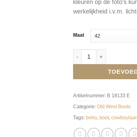
kleuren op de foto's kun
werkelijkheid i.v.m. lich
Maat
B 18133 E Dames boots 
TOEVOEG
Artikelnummer:
B 18133 E
Categorie:
Old West Boots
Tags:
boho
,
boot
,
cowboylaar