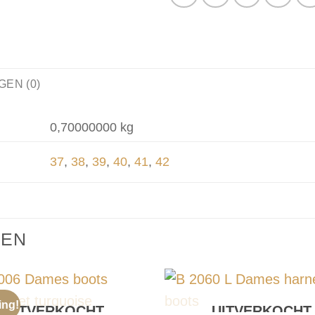
EN (0)
0,70000000 kg
37
,
38
,
39
,
40
,
41
,
42
TEN
ing!
UITVERKOCHT
UITVERKOCHT