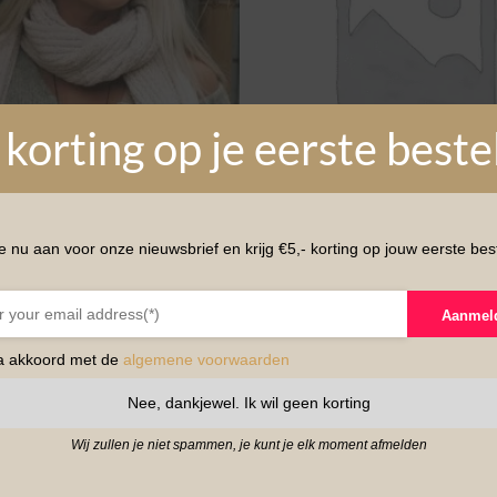
 korting op je eerste beste
e nu aan voor onze nieuwsbrief en krijg €5,- korting op jouw eerste best
OIRES
ACCESSOIRES
ap Knitwear Daphne div.
1.ACC-066 Omslagdoek Mul
Aanmel
.
€
29,95
ga akkoord met de
algemene voorwaarden
Nee, dankjewel. Ik wil geen korting
Wij zullen je niet spammen, je kunt je elk moment afmelden