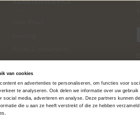
KLANTENSERVICE
Over PH&T
Levering
Ruilen & retourneren
E
Betaalmethoden
ik van cookies
Garantie
ontent en advertenties te personaliseren, om functies voor soci
Contact
erkeer te analyseren. Ook delen we informatie over uw gebruik
or social media, adverteren en analyse. Deze partners kunnen 
Privacy Policy
ormatie die u aan ze heeft verstrekt of die ze hebben verzameld
es.
Algemene voorwaarden
Mijn Account