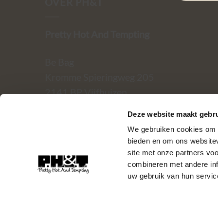
OVER PH&T
Pretty Hot And Tempting
Be Bag
Kromme Spieringweg 205
2141 BP Vijfhuizen
Deze website maakt gebru
BTW. NL002080714B79
We gebruiken cookies om c
KvK. 81445040
bieden en om ons websitev
site met onze partners vo
T:
06-22288833
combineren met andere inf
uw gebruik van hun servic