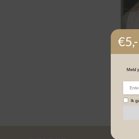
€5,-
Meld j
ACCESS
Baret C
kleuren
€
18,95
Ik 