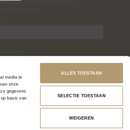
MELD JE AAN VOOR ONZE
NIEUWSBRIEF
-mail adres
ALLES TOESTAAN
al media te
 van onze
deze gegevens
SELECTIE TOESTAAN
 op basis van
WEIGEREN