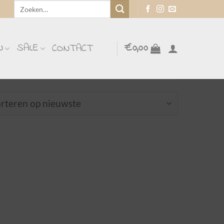
Zoeken
naar:
N
SALE
€
0,00
CONTACT