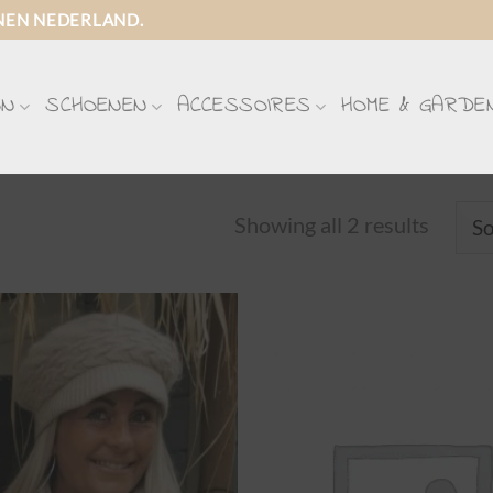
NEN NEDERLAND.
ON
SCHOENEN
ACCESSOIRES
HOME & GARDE
Showing all 2 results