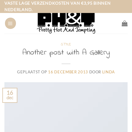
Ga
VASTE LAGE VERZENDKOSTEN VAN €3,95 BINNEN
NEDERLAND.
naar
inhoud
STYLE
Another post with A Gallery
GEPLAATST OP
16 DECEMBER 2013
DOOR
LINDA
16
dec