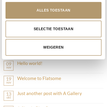
ABOUT
ALLES TOESTAAN
Lorem ipsum dolor sit amet, consectetuer
adipiscing elit, sed diam nonummy nibh euismod
SELECTIE TOESTAAN
tincidunt.
LATEST POSTS
WEIGEREN
Hello world!
09
nov
Welcome to Flatsome
19
nov
Just another post with A Gallery
13
okt