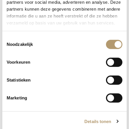
partners voor social media, adverteren en analyse. Deze
partners kunnen deze gegevens combineren met andere
E-mail
*
informatie die u aan ze heeft verstrekt of die ze hebben
verzameld op basis van uw gebruik van hun services.
Toestemmingsselectie
Site
Noodzakelijk
Voorkeuren
Mijn naam, e-mail en site opslaan in deze
Statistieken
browser voor de volgende keer wanneer ik een
reactie plaats.
Marketing
Details tonen