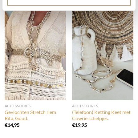
ACCESSOIRES
ACCESSOIRES
Gevlochten Stretch riem
(Telefoon) Ketting Keet met
Rita, Goud.
Cowrie schelpjes.
€
14,95
€
19,95