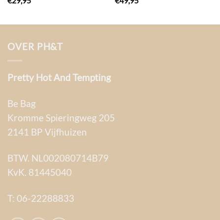
€
29,95
€
49,95
OVER PH&T
Pretty Hot And Tempting
Be Bag
Kromme Spieringweg 205
2141 BP Vijfhuizen
BTW. NL002080714B79
KvK. 81445040
T:
06-22288833