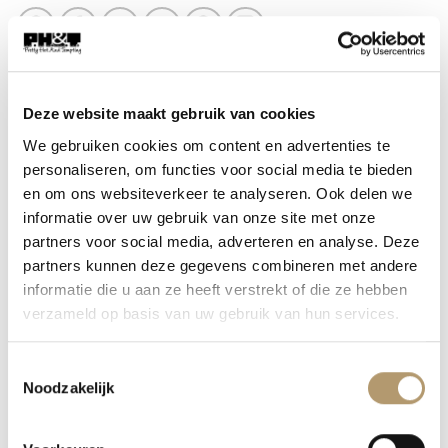
Deze website maakt gebruik van cookies
We gebruiken cookies om content en advertenties te
BESCHRIJVING
personaliseren, om functies voor social media te bieden
AANVULLENDE INFORMATIE
en om ons websiteverkeer te analyseren. Ook delen we
informatie over uw gebruik van onze site met onze
partners voor social media, adverteren en analyse. Deze
Feestelijk Tweedelig Lurex Pak – Comfy & Chique
partners kunnen deze gegevens combineren met andere
informatie die u aan ze heeft verstrekt of die ze hebben
Dit prachtige tweedelige pak is dé perfecte outfit
verzameld op basis van uw gebruik van hun services.
voor de feestdagen. De subtiele glans van de
lurex geeft een luxe, feestelijke uitstraling, terwijl
Toestemmingsselectie
de zachte, gladde binnenkant ervoor zorgt dat de
Noodzakelijk
stof absoluut niet kriebelt. Dankzij de fijne
stretch en het luchtige viscose-mengsel voelt het