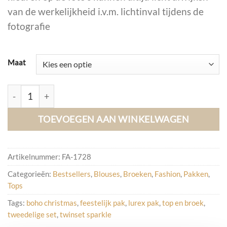
van de werkelijkheid i.v.m. lichtinval tijdens de
fotografie
Maat
Tweedelige Set Elodie Sparkle, Champagne. aantal
TOEVOEGEN AAN WINKELWAGEN
Artikelnummer:
FA-1728
Categorieën:
Bestsellers
,
Blouses
,
Broeken
,
Fashion
,
Pakken
,
Tops
Tags:
boho christmas
,
feestelijk pak
,
lurex pak
,
top en broek
,
tweedelige set
,
twinset sparkle