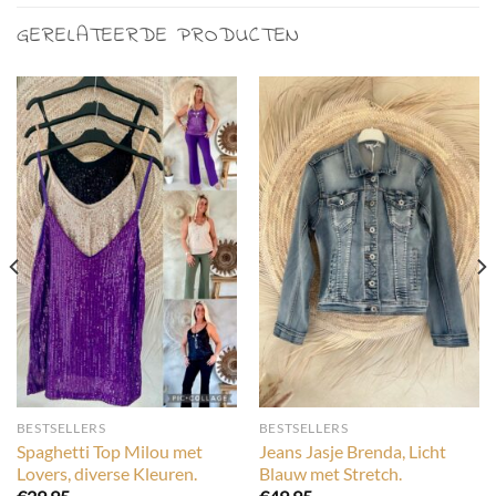
GERELATEERDE PRODUCTEN
BESTSELLERS
BESTSELLERS
Spaghetti Top Milou met
Jeans Jasje Brenda, Licht
Lovers, diverse Kleuren.
Blauw met Stretch.