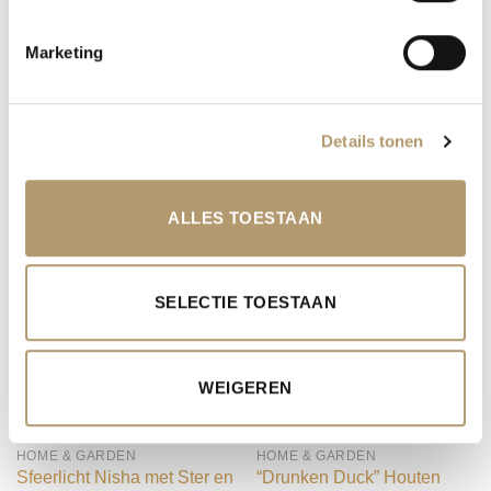
patroon. Handgemaakt van keramiek en
afgewerkt in een verweerde zand- en wittint, wat
Marketing
zorgt voor een natuurlijke, mediterrane
uitstraling. Mooi om los neer te zetten, maar ook
prachtig in combinatie met meerdere
Details tonen
exemplaren voor extra sfeer — binnen of op een
overdekt terras.
ALLES TOESTAAN
GERELATEERDE PRODUCTEN
SELECTIE TOESTAAN
WEIGEREN
HOME & GARDEN
HOME & GARDEN
Sfeerlicht Nisha met Ster en
“Drunken Duck” Houten