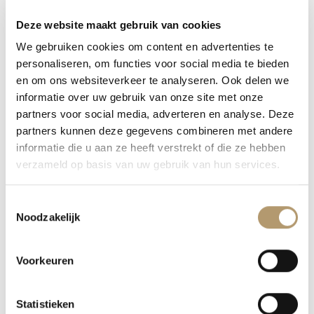
Categorieën:
Home & Garden
,
Sfeerlichten en kandelaars
,
Deze website maakt gebruik van cookies
Vazen en potten
We gebruiken cookies om content en advertenties te
Tags:
boho sfeerlicht
,
ibiza sfeerlicht
,
sfeerlicht
,
personaliseren, om functies voor social media te bieden
waxinelichthouder
en om ons websiteverkeer te analyseren. Ook delen we
informatie over uw gebruik van onze site met onze
partners voor social media, adverteren en analyse. Deze
partners kunnen deze gegevens combineren met andere
informatie die u aan ze heeft verstrekt of die ze hebben
verzameld op basis van uw gebruik van hun services.
BESCHRIJVING
Toestemmingsselectie
Noodzakelijk
Waxinelichthouder met opengewerkt design
Voorkeuren
Deze sfeervolle waxinelichthouder verspreidt
een warm en speels licht door het opengewerkte
Statistieken