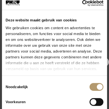
Op voorraad
TOEVOEGEN AAN WINKELWAGEN
Deze website maakt gebruik van cookies
We gebruiken cookies om content en advertenties te
personaliseren, om functies voor social media te bieden
Artikelnummer:
HG-1006
en om ons websiteverkeer te analyseren. Ook delen we
Categorieën:
Home & Garden
,
Vazen en potten
informatie over uw gebruik van onze site met onze
partners voor social media, adverteren en analyse. Deze
Tags:
bali stijl vaas
,
boho vaas
,
houten vaas
,
ibiza vaas
,
vaas met
snijwerk
partners kunnen deze gegevens combineren met andere
informatie die u aan ze heeft verstrekt of die ze hebben
€5,- korting op je eerste
verzameld op basis van uw gebruik van hun services.
bestelling
Toestemmingsselectie
Meld je nu aan voor onze nieuwsbrief en krijg €5,- korting op jouw
Noodzakelijk
eerste bestelling.
BESCHRIJVING
Voorkeuren