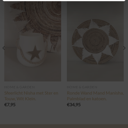
HOME & GARDEN
HOME & GARDEN
Sfeerlicht Nisha met Ster en
Ronde Wand Mand Manisha,
Touw, Wit Klein.
Palmblad en katoen.
€
7,95
€
34,95