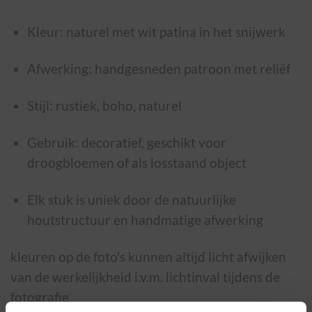
Kleur: naturel met wit patina in het snijwerk
Afwerking: handgesneden patroon met reliëf
Stijl: rustiek, boho, naturel
Gebruik: decoratief, geschikt voor
droogbloemen of als losstaand object
Elk stuk is uniek door de natuurlijke
houtstructuur en handmatige afwerking
kleuren op de foto's kunnen altijd licht afwijken
van de werkelijkheid i.v.m. lichtinval tijdens de
fotografie