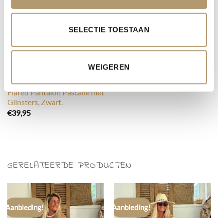
UITVERKOCHT
Kleuren.
€
29,95
SELECTIE TOESTAAN
WEIGEREN
BESTSELLERS
Flared Pantalon Pascalle met
Glinsters, Zwart.
€
39,95
GERELATEERDE PRODUCTEN
Aanbieding!
Aanbieding!