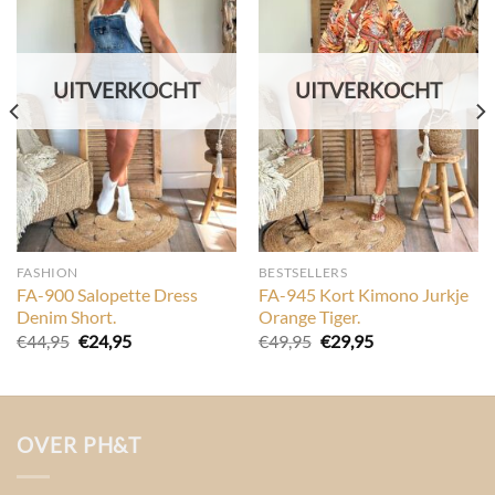
UITVERKOCHT
UITVERKOCHT
FASHION
BESTSELLERS
FA-900 Salopette Dress
FA-945 Kort Kimono Jurkje
Denim Short.
Orange Tiger.
Oorspronkelijke
Huidige
Oorspronkelijke
Huidige
€
44,95
€
24,95
€
49,95
€
29,95
prijs
prijs
prijs
prijs
was:
is:
was:
is:
€44,95.
€24,95.
€49,95.
€29,95.
OVER PH&T