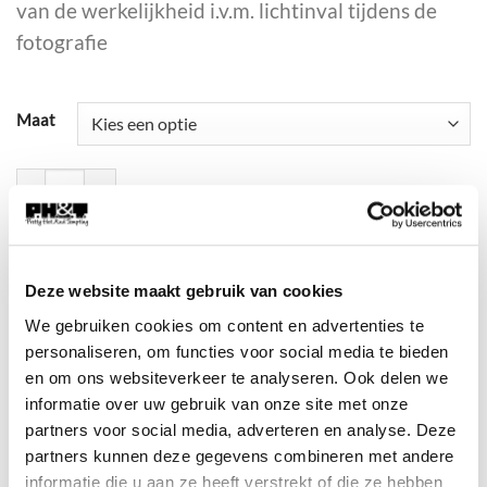
van de werkelijkheid i.v.m. lichtinval tijdens de
fotografie
Maat
Gilet Grace met Glinsters, Zwart. aantal
TOEVOEGEN AAN WINKELWAGEN
Deze website maakt gebruik van cookies
Artikelnummer:
FA-1345
We gebruiken cookies om content en advertenties te
personaliseren, om functies voor social media te bieden
Categorieën:
Fashion
,
Jassen
,
Pakken
,
Tops
en om ons websiteverkeer te analyseren. Ook delen we
Tags:
boho basic gilet
,
gilet
,
glitter gilet
,
ibiza gilet
,
vestje
informatie over uw gebruik van onze site met onze
partners voor social media, adverteren en analyse. Deze
partners kunnen deze gegevens combineren met andere
informatie die u aan ze heeft verstrekt of die ze hebben