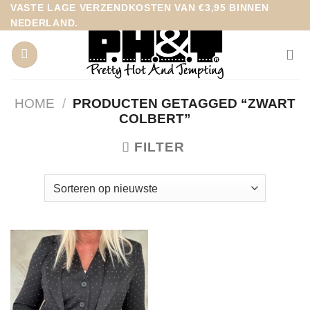
Ga
VASTE LAGE VERZENDKOSTEN VAN €3,95 BINNEN
NEDERLAND.
naar
inhoud
HOME
/
PRODUCTEN GETAGGED “ZWART
COLBERT”
FILTER