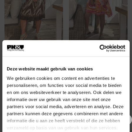
BESTSELLERS
BESTSELLERS
Tuniek Trisha Tropical,
Tuniek Sarina Zebra, Bruin.
Fuchsia tinten.
€
29,95
€
29,95
Deze website maakt gebruik van cookies
We gebruiken cookies om content en advertenties te
personaliseren, om functies voor social media te bieden
en om ons websiteverkeer te analyseren. Ook delen we
informatie over uw gebruik van onze site met onze
partners voor social media, adverteren en analyse. Deze
partners kunnen deze gegevens combineren met andere
informatie die u aan ze heeft verstrekt of die ze hebben
€5,- korting op je eerste
verzameld op basis van uw gebruik van hun services.