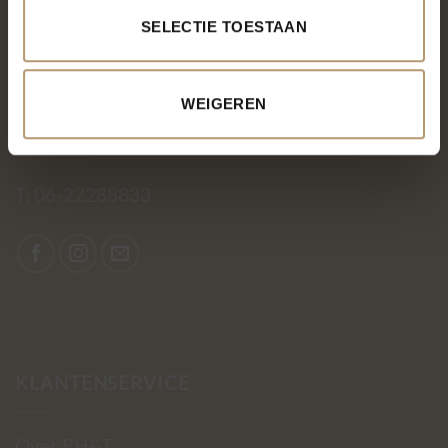
Be Bag
SELECTIE TOESTAAN
Kromme Spieringweg 205
2141 BP Vijfhuizen
WEIGEREN
BTW. NL002080714B79
KvK. 81445040
T:
06-22288833
KLANTENSERVICE
Over PH&T