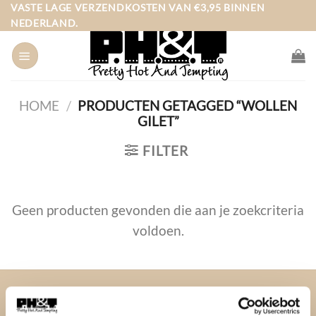
Ga
VASTE LAGE VERZENDKOSTEN VAN €3,95 BINNEN
NEDERLAND.
naar
inhoud
HOME
/
PRODUCTEN GETAGGED “WOLLEN
GILET”
FILTER
Geen producten gevonden die aan je zoekcriteria
voldoen.
OVER PH&T