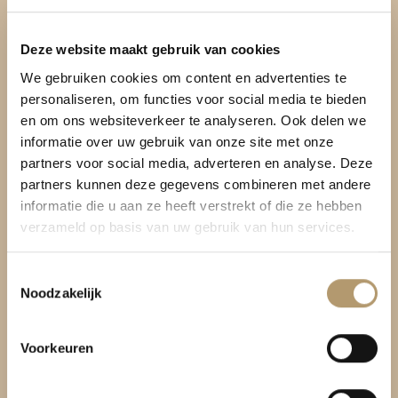
Pretty Hot And Tempting
Deze website maakt gebruik van cookies
We gebruiken cookies om content en advertenties te
Be Bag
personaliseren, om functies voor social media te bieden
Kromme Spieringweg 205
en om ons websiteverkeer te analyseren. Ook delen we
2141 BP Vijfhuizen
informatie over uw gebruik van onze site met onze
partners voor social media, adverteren en analyse. Deze
BTW. NL002080714B79
partners kunnen deze gegevens combineren met andere
informatie die u aan ze heeft verstrekt of die ze hebben
KvK. 81445040
verzameld op basis van uw gebruik van hun services.
T:
06-22288833
Toestemmingsselectie
Noodzakelijk
Voorkeuren