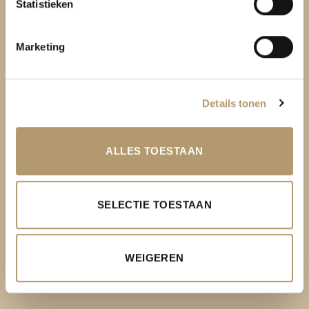
Statistieken
KLANTENSERVICE
Marketing
Over PH&T
Levering
Details tonen
Ruilen & retourneren
Betaalmethoden
ALLES TOESTAAN
Garantie
Contact
SELECTIE TOESTAAN
Privacy Policy
Algemene voorwaarden
WEIGEREN
Mijn Account