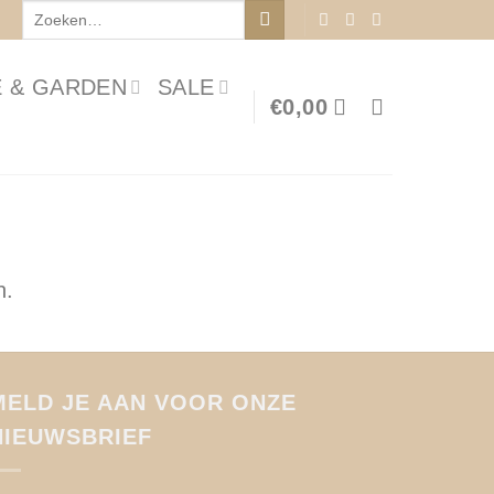
Zoeken
naar:
 & GARDEN
SALE
€
0,00
n.
MELD JE AAN VOOR ONZE
NIEUWSBRIEF