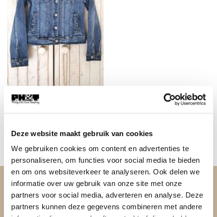
FASHION
FA-521 Jeans jacket Mid
Blue
Oorspronkelijke
Huidige
€
49,95
€
29,95
Deze website maakt gebruik van cookies
prijs
prijs
was:
is:
We gebruiken cookies om content en advertenties te
€49,95.
€29,95.
personaliseren, om functies voor social media te bieden
en om ons websiteverkeer te analyseren. Ook delen we
informatie over uw gebruik van onze site met onze
OVER PH&T
partners voor social media, adverteren en analyse. Deze
partners kunnen deze gegevens combineren met andere