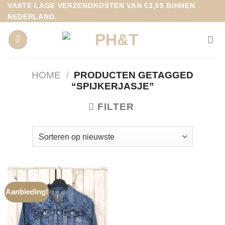
Ga
VASTE LAGE VERZENDKOSTEN VAN €3,95 BINNEN
NEDERLAND.
naar
inhoud
HOME
/
PRODUCTEN GETAGGED
“SPIJKERJASJE”
FILTER
Aanbieding!