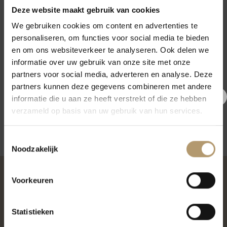
Deze website maakt gebruik van cookies
We gebruiken cookies om content en advertenties te
personaliseren, om functies voor social media te bieden
en om ons websiteverkeer te analyseren. Ook delen we
informatie over uw gebruik van onze site met onze
partners voor social media, adverteren en analyse. Deze
partners kunnen deze gegevens combineren met andere
BESTSELLERS
informatie die u aan ze heeft verstrekt of die ze hebben
Platform Boot Yara, Black.
€5,- korting op je eerste
verzameld op basis van uw gebruik van hun services.
€
27,95
bestelling
Toestemmingsselectie
Meld je nu aan voor onze nieuwsbrief en krijg €5,- korting op jouw
Noodzakelijk
eerste bestelling.
OVER PH&T
Voorkeuren
Aanmelden
Pretty Hot And Tempting
Statistieken