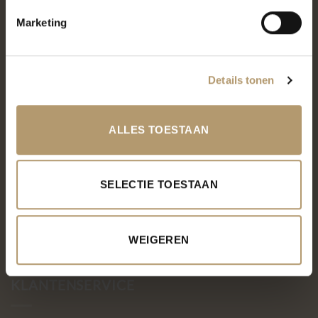
Ik ga akkoord met de
algemene voorwaarden
Be Bag
Marketing
Nee, dankjewel. Ik wil geen korting
Kromme Spieringweg 205
2141 BP Vijfhuizen
Wij zullen je niet spammen, je kunt je elk moment
afmelden
Details tonen
BTW. NL002080714B79
KvK. 81445040
ALLES TOESTAAN
T:
06-22288833
SELECTIE TOESTAAN
WEIGEREN
KLANTENSERVICE