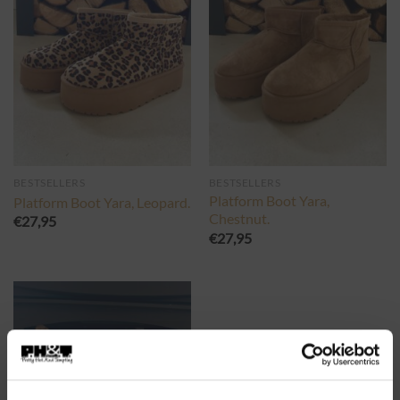
BESTSELLERS
BESTSELLERS
Platform Boot Yara,
Platform Boot Yara, Leopard.
Chestnut.
€
27,95
€
27,95