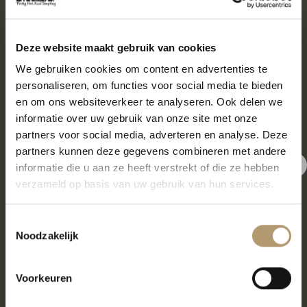
Pretty Hot And Tempting
Deze website maakt gebruik van cookies
Be Bag
We gebruiken cookies om content en advertenties te
Kromme Spieringweg 205
personaliseren, om functies voor social media te bieden
en om ons websiteverkeer te analyseren. Ook delen we
2141 BP Vijfhuizen
informatie over uw gebruik van onze site met onze
partners voor social media, adverteren en analyse. Deze
BTW. NL002080714B79
partners kunnen deze gegevens combineren met andere
KvK. 81445040
informatie die u aan ze heeft verstrekt of die ze hebben
€5,- korting op je eerste
verzameld op basis van uw gebruik van hun services.
T:
06-22288833
bestelling
Toestemmingsselectie
Meld je nu aan voor onze nieuwsbrief en krijg €5,- korting op jouw
Noodzakelijk
eerste bestelling.
Voorkeuren