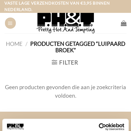
Ga
VASTE LAGE VERZENDKOSTEN VAN €3,95 BINNEN
NEDERLAND.
naar
inhoud
HOME
/
PRODUCTEN GETAGGED “LUIPAARD
BROEK”
FILTER
Geen producten gevonden die aan je zoekcriteria
voldoen.
OVER PH&T