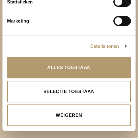
Statistieken
KLANTENSERVICE
Marketing
Over PH&T
Levering
Details tonen
Ruilen & retourneren
Betaalmethoden
ALLES TOESTAAN
Garantie
Contact
SELECTIE TOESTAAN
Privacy Policy
Algemene voorwaarden
WEIGEREN
Mijn Account