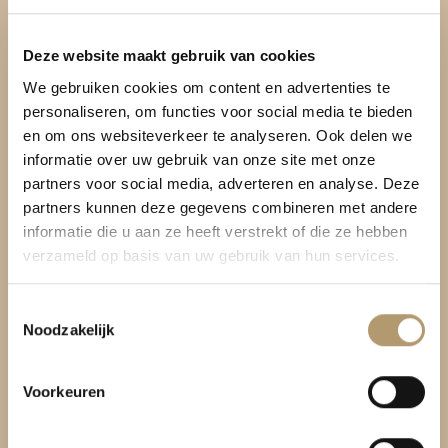
Pretty Hot And Tempting
Deze website maakt gebruik van cookies
We gebruiken cookies om content en advertenties te
Be Bag
personaliseren, om functies voor social media te bieden
Kromme Spieringweg 205
en om ons websiteverkeer te analyseren. Ook delen we
2141 BP Vijfhuizen
informatie over uw gebruik van onze site met onze
partners voor social media, adverteren en analyse. Deze
BTW. NL002080714B79
partners kunnen deze gegevens combineren met andere
informatie die u aan ze heeft verstrekt of die ze hebben
KvK. 81445040
verzameld op basis van uw gebruik van hun services.
T:
06-22288833
Toestemmingsselectie
Noodzakelijk
Voorkeuren