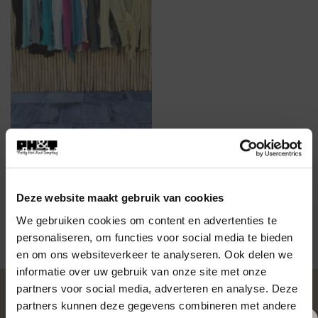
BESTSELLERS
1.FA-120 Knoop vestje div.
kleuren
Deze website maakt gebruik van cookies
Gewaardeerd
€
17,95
We gebruiken cookies om content en advertenties te
5.00
uit 5
personaliseren, om functies voor social media te bieden
en om ons websiteverkeer te analyseren. Ook delen we
informatie over uw gebruik van onze site met onze
partners voor social media, adverteren en analyse. Deze
OVER PH&T
partners kunnen deze gegevens combineren met andere