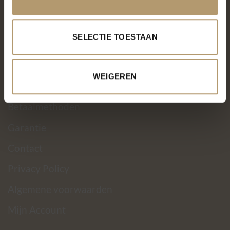
KLANTENSERVICE
SELECTIE TOESTAAN
Over PH&T
Levering
WEIGEREN
Ruilen & retourneren
Betaalmethoden
Garantie
Contact
Privacy Policy
Algemene voorwaarden
Mijn Account