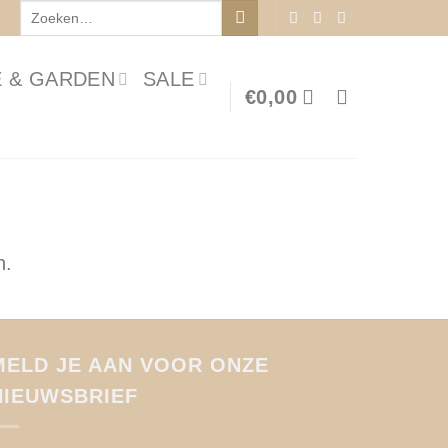
Zoeken
naar:
 & GARDEN
SALE
€
0,00
n.
MELD JE AAN VOOR ONZE
NIEUWSBRIEF