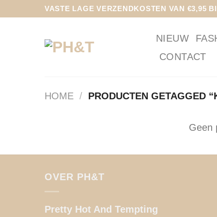
Ga
VASTE LAGE VERZENDKOSTEN VAN €3,95 B
naar
inhoud
NIEUW
FAS
CONTACT
HOME
/
PRODUCTEN GETAGGED “K
Geen p
OVER PH&T
Pretty Hot And Tempting