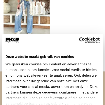
ACCESSOIRES
Boho Kelim tas Ayla, Naturel.
€
34,95
Deze website maakt gebruik van cookies
We gebruiken cookies om content en advertenties te
personaliseren, om functies voor social media te bieden
en om ons websiteverkeer te analyseren. Ook delen we
informatie over uw gebruik van onze site met onze
OVER PH&T
partners voor social media, adverteren en analyse. Deze
partners kunnen deze gegevens combineren met andere
Pretty Hot And Tempting
informatie die u aan ze heeft verstrekt of die ze hebben
verzameld op basis van uw gebruik van hun services.