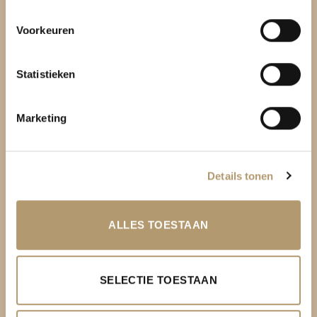
T:
06-22288833
Voorkeuren
Statistieken
Marketing
KLANTENSERVICE
Details tonen
Over PH&T
Levering
ALLES TOESTAAN
Ruilen & retourneren
Betaalmethoden
SELECTIE TOESTAAN
Garantie