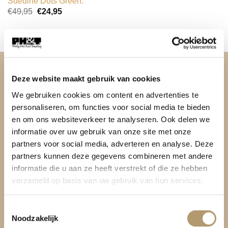
Suedine Dots Green.
Oorspronkelijke
Huidige
€
49,95
€
24,95
prijs
prijs
was:
is:
€49,95.
€24,95.
OVER PH&T
Deze website maakt gebruik van cookies
We gebruiken cookies om content en advertenties te
Pretty Hot And Tempting
personaliseren, om functies voor social media te bieden
en om ons websiteverkeer te analyseren. Ook delen we
informatie over uw gebruik van onze site met onze
Be Bag
partners voor social media, adverteren en analyse. Deze
Kromme Spieringweg 205
partners kunnen deze gegevens combineren met andere
2141 BP Vijfhuizen
informatie die u aan ze heeft verstrekt of die ze hebben
verzameld op basis van uw gebruik van hun services.
BTW. NL002080714B79
KvK. 81445040
Toestemmingsselectie
Noodzakelijk