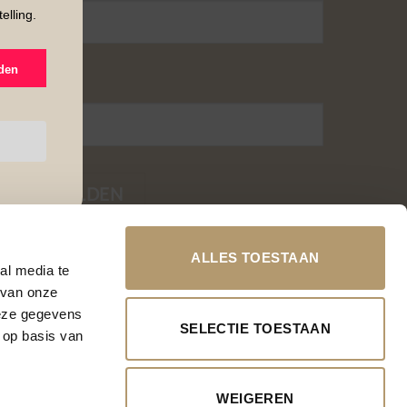
elling.
den
-mail adres
ALLES TOESTAAN
al media te
 van onze
deze gegevens
SELECTIE TOESTAAN
 op basis van
WEIGEREN