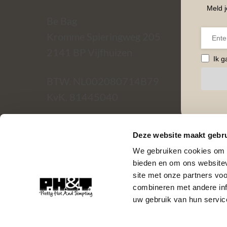
Meld j
Be Bag
Kromme Spieringweg 205
2141 BP Vijfhuizen
Ik 
BTW. NL002080714B79
KvK. 81445040
T:
06-22288833
Deze website maakt gebru
We gebruiken cookies om c
bieden en om ons websitev
site met onze partners vo
combineren met andere inf
uw gebruik van hun servic