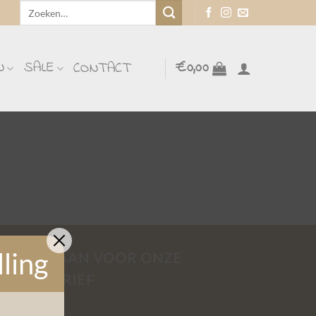
Zoeken
naar:
N
SALE
€
0,00
CONTACT
lling
MELD JE AAN VOOR ONZE
NIEUWSBRIEF