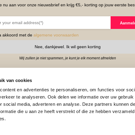
e nu aan voor onze nieuwsbrief en krijg €5,- korting op jouw eerste best
Levering
Ruilen & retourneren
Aanmel
E
Betaalmethoden
ga akkoord met de
algemene voorwaarden
Garantie
Nee, dankjewel. Ik wil geen korting
Wij zullen je niet spammen, je kunt je elk moment afmelden
Contact
Privacy Policy
ik van cookies
Algemene voorwaarden
ontent en advertenties te personaliseren, om functies voor soci
erkeer te analyseren. Ook delen we informatie over uw gebruik
Mijn Account
or social media, adverteren en analyse. Deze partners kunnen 
ormatie die u aan ze heeft verstrekt of die ze hebben verzameld
es.